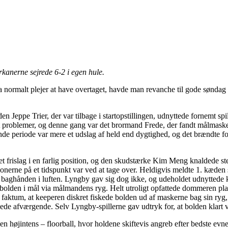
kanerne sejrede 6-2 i egen hule.
ormalt plejer at have overtaget, havde man revanche til gode søndag fo
 Jeppe Trier, der var tilbage i startopstillingen, udnyttede fornemt sp
problemer, og denne gang var det brormand Frede, der fandt målmaskern
nde periode var mere et udslag af held end dygtighed, og det brændte fo
frislag i en farlig position, og den skudstærke Kim Meng knaldede stens
nerne på et tidspunkt var ved at tage over. Heldigvis meldte 1. kæden 
med baghånden i luften. Lyngby gav sig dog ikke, og udeholdet udnyttede
 bolden i mål via målmandens ryg. Helt utroligt opfattede dommeren pl
aktum, at keeperen diskret fiskede bolden ud af maskerne bag sin ryg, 
e afværgende. Selv Lyngby-spillerne gav udtryk for, at bolden klart var
 højintens – floorball, hvor holdene skiftevis angreb efter bedste evne