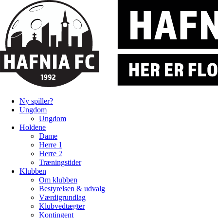
Ny spiller?
Ungdom
Ungdom
Holdene
Dame
Herre 1
Herre 2
Træningstider
Klubben
Om klubben
Bestyrelsen & udvalg
Værdigrundlag
Klubvedtægter
Kontingent