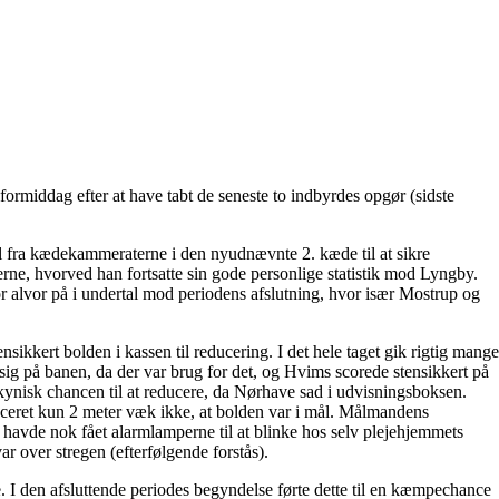
rmiddag efter at have tabt de seneste to indbyrdes opgør (sidste
il fra kædekammeraterne i den nyudnævnte 2. kæde til at sikre
e, hvorved han fortsatte sin gode personlige statistik mod Lyngby.
r alvor på i undertal mod periodens afslutning, hvor især Mostrup og
ikkert bolden i kassen til reducering. I det hele taget gik rigtig mange
sig på banen, da der var brug for det, og Hvims scorede stensikkert på
 kynisk chancen til at reducere, da Nørhave sad i udvisningsboksen.
aceret kun 2 meter væk ikke, at bolden var i mål. Målmandens
havde nok fået alarmlamperne til at blinke hos selv plejehjemmets
 over stregen (efterfølgende forstås).
. I den afsluttende periodes begyndelse førte dette til en kæmpechance