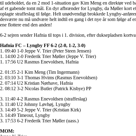
til udeholdet, da en 2 mod 1-situation gav Kim Meng en direktør ved bag
af et gabende tomt mål. En dyr afbrænder for Lyngby, da Møller kort 
oplagte straffeslag til følge. Helt unødvendigt brokkede Lyngby-anfører
desværre nu må undvære helt indtil en gang i det nye år som følge af en
ene flottere end den anden!
6-2 sejren sender Hafnia til tops i 1. division, efter duksepladsen kor
Hafnia FC – Lyngby FF 6-2 (2-0, 1-2, 3-0)
1. 09:40 1-0 Jeppe V. Trier (Peter Steen Jensen)
1. 14:00 2-0 Frederik Trier Møller (Jeppe V. Trier)
1. 17:56 U2 Rasmus Enevoldsen, Hafnia
2. 01:35 2-1 Kim Meng (Tim Ingermann)
2. 03:10 3-1 Thomas Hvims (Rasmus Enevoldsen)
2. 07:14 U2 Kristian Nørhave, Hafnia
2. 08:12 3-2 Nicolas Butler (Patrick Kisbye) PP
3. 11:40 4-2 Rasmus Enevoldsen (straffeslag)
3. 11:40 U2 Johnny Løvhøj, Lyngby
3. 14:49 5-2 Jeppe V. Trier (Kristian Kirk)
3. 14:49 Timeout, Lyngby
3. 17:53 6-2 Frederik Trier Møller (uass.)
MOM: