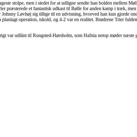
este stolpe, men i stedet for at udligne sendte han bolden mellem Mølle
efter præsterede et fantastisk udkast til Bølle for anden kamp i træk
 Johnny Løvhøj sig tillige til en udvisning, hvorved han kun gjorde ond
 planlagt operation, iskold, og 4-2 var en realitet. Brødrene Trier fuld
tvarigt var udlånt til Rungsted-Hørsholm, som Hafnia netop møder næste 