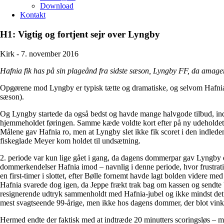
Download
Kontakt
H1: Vigtig og fortjent sejr over Lyngby
Kirk -
7. november 2016
Hafnia fik has på sin plageånd fra sidste sæson, Lyngby FF, da amager
Opgørene mod Lyngby er typisk tætte og dramatiske, og selvom Hafnia n
sæson).
Og Lyngby startede da også bedst og havde mange halvgode tilbud, inden
hjemmeholdet føringen. Samme kæde voldte kort efter på ny udeholdet 
Målene gav Hafnia ro, men at Lyngby slet ikke fik scoret i den indlede
fiskeglade Meyer kom holdet til undsætning.
2. periode var kun lige gået i gang, da dagens dommerpar gav Lyngby et 
dommerkendelser Hafnia imod – navnlig i denne periode, hvor frustratio
en first-timer i slottet, efter Bølle fornemt havde lagt bolden videre 
Hafnia svarede dog igen, da Jeppe frækt trak bag om kassen og sendte
resignerende udtryk sammenholdt med Hafnia-jubel og ikke mindst det f
mest svagtseende 99-årige, men ikke hos dagens dommer, der blot vinked
Hermed endte der faktisk med at indtræde 20 minutters scoringsløs – men