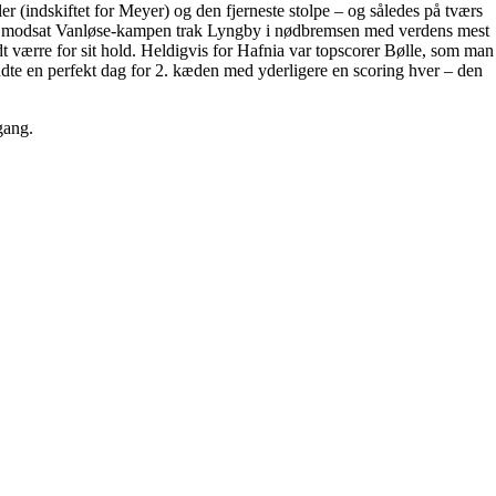
r (indskiftet for Meyer) og den fjerneste stolpe – og således på tværs
, men modsat Vanløse-kampen trak Lyngby i nødbremsen med verdens mest
t værre for sit hold. Heldigvis for Hafnia var topscorer Bølle, som man
endte en perfekt dag for 2. kæden med yderligere en scoring hver – den
gang.