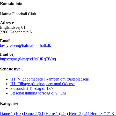
Kontakt info
Hafnia Floorball Club
Adresse
Englandsvej 61
2300 København S
Email
bestyrelsen@hafniafloorball.dk
Find vej
https://goo.gl/maps/UcGiRq7iVuq
Seneste nyt
H1: Vildt comeback i kampen om førstepladsen!
H1: Tilbage på sejrssporet mod Odense
Sæsonstart Tirsdag d. 13/8
Sæsonafslutning torsdag d. 9. juni
Kategorier
Dame 1 (103)
Dame 2 (54)
Herre 1 (246)
Herre 2 (41)
Herre 3 (17)
Kl