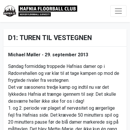
D1: TUREN TIL VESTEGNEN
Michael Møller -
29. september 2013
Søndag formiddag troppede Hafnias damer op i
Rødovrehallen og var klar til at tage kampen op mod de
frygtede rivaler fra vestegnen.
Det var sæsonens tredje kamp og indtil nu var det
lykkedes Hafnia at trænge igennem til sejr. Det skulle
desværre heller ikke ske for os i dag!
1. og 2. periode var plaget af nervøsitet og ærgerlige
fejl fra Hafnias side. Det krævede 50 minutters spil og
20 minutters pause før de blå damer markerede sig på
måltavlen. Det blev Mette-Marie, der ikke kun én gang