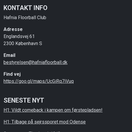
KONTAKT INFO
Hafnia Floorball Club
Adresse
Englandsvej 61
2300 København S
Email
bestyrelsen@hafniafloorball.dk
Find vej
https://goo.gl/maps/UcGiRq7iVuq
SENESTE NYT
H1: Vildt comeback i kampen om førstepladsen!
H1: Tilbage på sejrssporet mod Odense