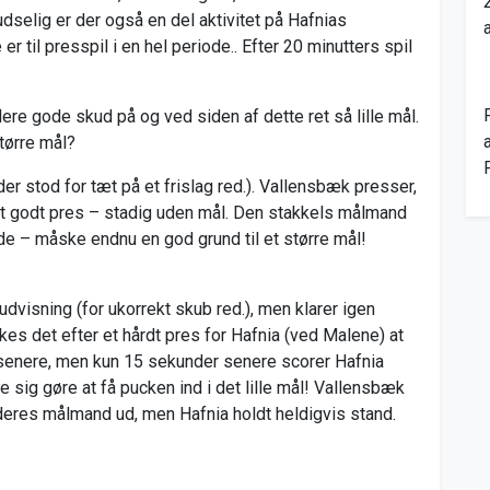
ludselig er der også en del aktivitet på Hafnias
r til presspil i en hel periode.. Efter 20 minutters spil
ere gode skud på og ved siden af dette ret så lille mål.
større mål?
(der stod for tæt på et frislag red.). Vallensbæk presser,
et godt pres – stadig uden mål. Den stakkels målmand
e – måske endnu en god grund til et større mål!
 udvisning (for ukorrekt skub red.), men klarer igen
kes det efter et hårdt pres for Hafnia (ved Malene) at
r senere, men kun 15 sekunder senere scorer Hafnia
de sig gøre at få pucken ind i det lille mål! Vallensbæk
 deres målmand ud, men Hafnia holdt heldigvis stand.