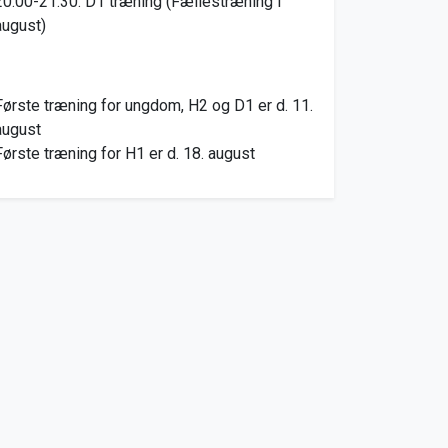
20.00-21.30: D1 træning (Fællestræning i
august)
Første træning for ungdom, H2 og D1 er d. 11.
august
Første træning for H1 er d. 18. august