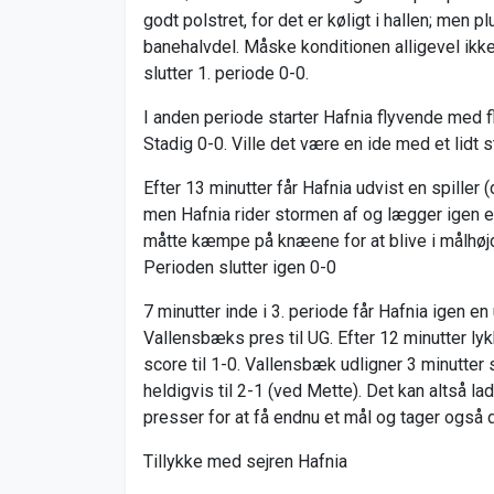
godt polstret, for det er køligt i hallen; men p
banehalvdel. Måske konditionen alligevel ikke e
slutter 1. periode 0-0.
I anden periode starter Hafnia flyvende med fl
Stadig 0-0. Ville det være en ide med et lidt 
Efter 13 minutter får Hafnia udvist en spiller 
men Hafnia rider stormen af og lægger igen 
måtte kæmpe på knæene for at blive i målhøjd
Perioden slutter igen 0-0
7 minutter inde i 3. periode får Hafnia igen en
Vallensbæks pres til UG. Efter 12 minutter lyk
score til 1-0. Vallensbæk udligner 3 minutte
heldigvis til 2-1 (ved Mette). Det kan altså la
presser for at få endnu et mål og tager også
Tillykke med sejren Hafnia