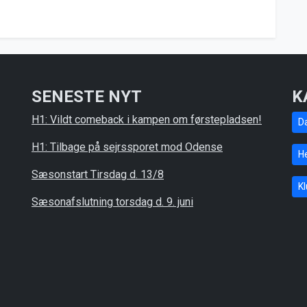
SENESTE NYT
K
H1: Vildt comeback i kampen om førstepladsen!
D
H1: Tilbage på sejrssporet mod Odense
He
Sæsonstart Tirsdag d. 13/8
K
Sæsonafslutning torsdag d. 9. juni