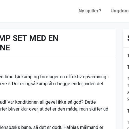
Ny spiller?
Ungdom
MP SET MED EN
JNE
 time før kamp og foretager en effektiv opvarmning i
ære i! Der er også kampråb i begge ender, inden det
e ud! Var konditionen alligevel ikke så god? Dette
er bliver klar over, at det er den måde, man skifter ud
llensbæks bane, så det er godt, Hafnias målmand er