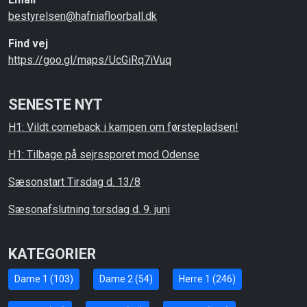
bestyrelsen@hafniafloorball.dk
Find vej
https://goo.gl/maps/UcGiRq7iVuq
SENESTE NYT
H1: Vildt comeback i kampen om førstepladsen!
H1: Tilbage på sejrssporet mod Odense
Sæsonstart Tirsdag d. 13/8
Sæsonafslutning torsdag d. 9. juni
KATEGORIER
Dame 1 (103)
Dame 2 (54)
Herre 1 (246)