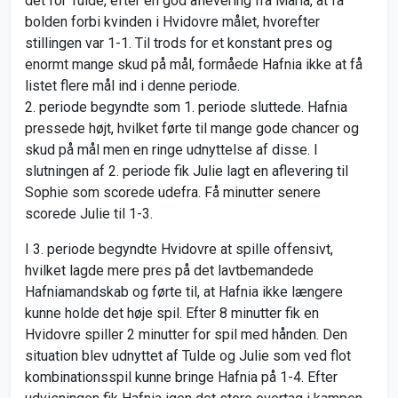
det for Tulde, efter en god aflevering fra Maria, at få
bolden forbi kvinden i Hvidovre målet, hvorefter
stillingen var 1-1. Til trods for et konstant pres og
enormt mange skud på mål, formåede Hafnia ikke at få
listet flere mål ind i denne periode.
2. periode begyndte som 1. periode sluttede. Hafnia
pressede højt, hvilket førte til mange gode chancer og
skud på mål men en ringe udnyttelse af disse. I
slutningen af 2. periode fik Julie lagt en aflevering til
Sophie som scorede udefra. Få minutter senere
scorede Julie til 1-3.
I 3. periode begyndte Hvidovre at spille offensivt,
hvilket lagde mere pres på det lavtbemandede
Hafniamandskab og førte til, at Hafnia ikke længere
kunne holde det høje spil. Efter 8 minutter fik en
Hvidovre spiller 2 minutter for spil med hånden. Den
situation blev udnyttet af Tulde og Julie som ved flot
kombinationsspil kunne bringe Hafnia på 1-4. Efter