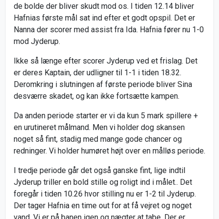
de bolde der bliver skudt mod os. I tiden 12.14 bliver
Hafnias første mål sat ind efter et godt opspil. Det er
Nanna der scorer med assist fra Ida. Hafnia fører nu 1-0
mod Jyderup.
Ikke så længe efter scorer Jyderup ved et frislag. Det
er deres Kaptain, der udligner til 1-1 i tiden 18.32.
Deromkring i slutningen af første periode bliver Sina
desværre skadet, og kan ikke fortsætte kampen.
Da anden periode starter er vi da kun 5 mark spillere +
en urutineret målmand. Men vi holder dog skansen
noget så fint, stadig med mange gode chancer og
redninger. Vi holder humøret højt over en målløs periode.
I tredje periode går det også ganske fint, lige indtil
Jyderup triller en bold stille og roligt ind i målet.. Det
foregår i tiden 10.26 hvor stilling nu er 1-2 til Jyderup.
Der tager Hafnia en time out for at få vejret og noget
vand. Vi er på banen igen og nægter at tabe. Der er