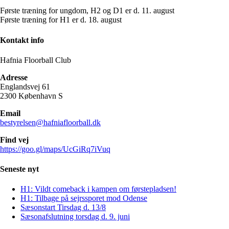
Første træning for ungdom, H2 og D1 er d. 11. august
Første træning for H1 er d. 18. august
Kontakt info
Hafnia Floorball Club
Adresse
Englandsvej 61
2300 København S
Email
bestyrelsen@hafniafloorball.dk
Find vej
https://goo.gl/maps/UcGiRq7iVuq
Seneste nyt
H1: Vildt comeback i kampen om førstepladsen!
H1: Tilbage på sejrssporet mod Odense
Sæsonstart Tirsdag d. 13/8
Sæsonafslutning torsdag d. 9. juni