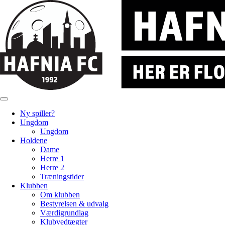
Ny spiller?
Ungdom
Ungdom
Holdene
Dame
Herre 1
Herre 2
Træningstider
Klubben
Om klubben
Bestyrelsen & udvalg
Værdigrundlag
Klubvedtægter