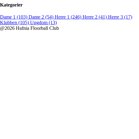
Kategorier
Dame 1 (103)
Dame 2 (54)
Herre 1 (246)
Herre 2 (41)
Herre 3 (17)
Klubben (105)
Ungdom (13)
@2026 Hafnia Floorball Club