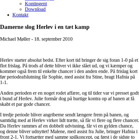
Kontingent
Download
Kontakt
Damerne slog Herlev i en tæt kamp
Michael Møller -
18. september 2010
Herlev starter absolut bedst. Efter kort tid bringer de sig foran 1-0 på et
flot frislag. På trods af dette bliver vi ikke slået ud, og vi kæmper og
kommer også frem til enkelte chancer i den anden ende. På frislag kort
før periodeafslutning får Sophie, med assist fra Stine, bragt Hafnia på
1-1.
Anden perioden er en noget rodet affære, og til tider var vi presset godt
i bund af Herlev. Julie formår dog på hurtige kontra op af banen at få
skabt et par gode chancer.
I tredje periode bliver angriberne sendt længere frem på banen, og
samtidig med at Herlev virker lidt trætte, så får vi flere og flere chancer.
Da Herlev rammes af en dobbelt udvisning, får vi en gylden chance,
og denne bliver udnyttet! Malene, med assist fra Julie, bringer Hafnia i
front 2-1. Vi fortsætter med samme spilkoncept, og først i de sidste to