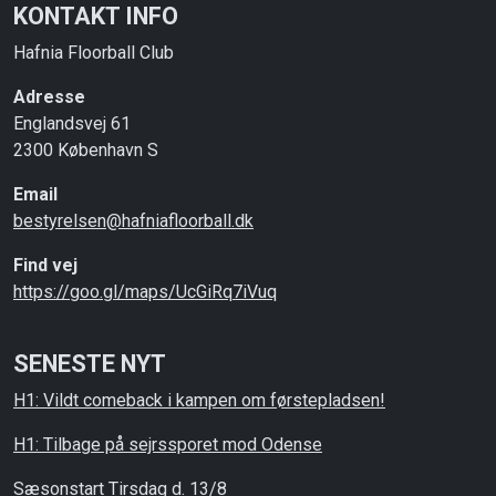
KONTAKT INFO
Hafnia Floorball Club
Adresse
Englandsvej 61
2300 København S
Email
bestyrelsen@hafniafloorball.dk
Find vej
https://goo.gl/maps/UcGiRq7iVuq
SENESTE NYT
H1: Vildt comeback i kampen om førstepladsen!
H1: Tilbage på sejrssporet mod Odense
Sæsonstart Tirsdag d. 13/8