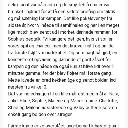
sekretariat var på plads og de smølfeblå damer var
bænket i hjørnet for at få den sidste briefing om taktik
og målsætning for kampen. Det lille pokaleventyr fra
sidste år, hvor vi nåede til semifinalen og her i en meget
lige match blev sendt ud i mørket, dannede rammen for
Sophies peptalk. ”Vi kan gøre det igen, hvis vi spiller
vores spil og chancer, men det kræver fight og snilde
fra første fløjt” var budskabet. Og som sagt så gjort, en
koncentreret opvarmning dannede et godt afsæt for
kampen og den nåede da også kun at blive lidt over 2
minutter gammel før der blev fløjtet mål første gang.
Mette lavede en bred køkkenlåge og sendt bolden ind –
næsten fra vinkel 0.
Det var indledningen til en lille målfest med mål af Nara,
Julie, Stine, Sophie, Malene og Marie-Louise. Charlotte,
Stine og Malene assisterede og Valby puttede selv en
enkelt gang bolden over stregen.
Første kamp er veloverstået, angriberne fik høstet point