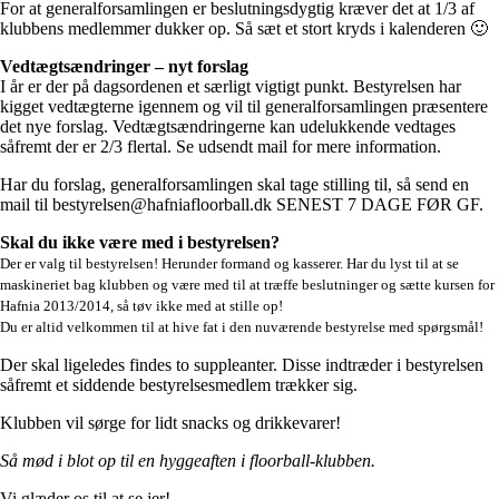
For at generalforsamlingen er beslutningsdygtig kræver det at 1/3 af
klubbens medlemmer dukker op. Så sæt et stort kryds i kalenderen 🙂
Vedtægtsændringer – nyt forslag
I år er der på dagsordenen et særligt vigtigt punkt. Bestyrelsen har
kigget vedtægterne igennem og vil til generalforsamlingen præsentere
det nye forslag. Vedtægtsændringerne kan udelukkende vedtages
såfremt der er 2/3 flertal. Se udsendt mail for mere information.
Har du forslag, generalforsamlingen skal tage stilling til, så send en
mail til bestyrelsen@hafniafloorball.dk SENEST 7 DAGE FØR GF.
Skal du ikke være med i bestyrelsen?
Der er valg til bestyrelsen! Herunder formand og kasserer. Har du lyst til at se
maskineriet bag klubben og være med til at træffe beslutninger og sætte kursen for
Hafnia 2013/2014, så tøv ikke med at stille op!
Du er altid velkommen til at hive fat i den nuværende bestyrelse med spørgsmål!
Der skal ligeledes findes to suppleanter. Disse indtræder i bestyrelsen
såfremt et siddende bestyrelsesmedlem trækker sig.
Klubben vil sørge for lidt snacks og drikkevarer!
Så mød i blot op til en hyggeaften i floorball-klubben.
Vi glæder os til at se jer!