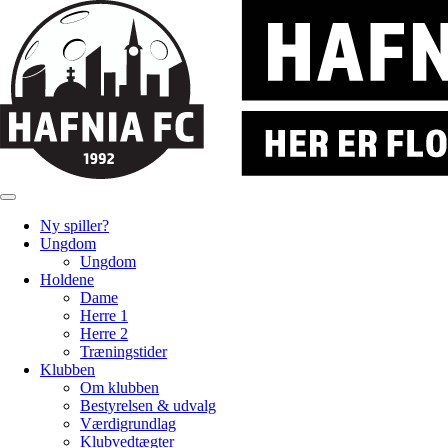
Ny spiller?
Ungdom
Ungdom
Holdene
Dame
Herre 1
Herre 2
Træningstider
Klubben
Om klubben
Bestyrelsen & udvalg
Værdigrundlag
Klubvedtægter