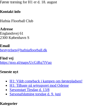
Første træning for H1 er d. 18. august
Kontakt info
Hafnia Floorball Club
Adresse
Englandsvej 61
2300 København S
Email
bestyrelsen@hafniafloorball.dk
Find vej
https://goo.gl/maps/UcGiRq7iVuq
Seneste nyt
H1: Vildt comeback i kampen om førstepladsen!
H1: Tilbage på sejrssporet mod Odense
Sæsonstart Tirsdag d. 13/8
Sæsonafslutning torsdag d. 9. juni
Kategorier