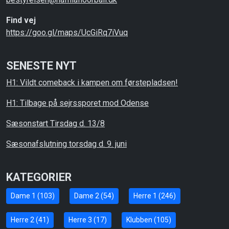
Find vej
https://goo.gl/maps/UcGiRq7iVuq
SENESTE NYT
H1: Vildt comeback i kampen om førstepladsen!
H1: Tilbage på sejrssporet mod Odense
Sæsonstart Tirsdag d. 13/8
Sæsonafslutning torsdag d. 9. juni
KATEGORIER
Dame 1 (103)
Dame 2 (54)
Herre 1 (246)
Herre 2 (41)
Herre 3 (17)
Klubben (105)