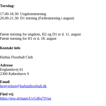
Torsdag:
17.00-18.30: Ungdomstræning
20.00-21.30: D1 træning (Fællestræning i august)
Første træning for ungdom, H2 og D1 er d. 11. august
Første træning for H1 er d. 18. august
Kontakt info
Hafnia Floorball Club
Adresse
Englandsvej 61
2300 København S
Email
bestyrelsen@hafniafloorball.dk
Find vej
https://goo.gl/maps/UcGiRq7iVuq