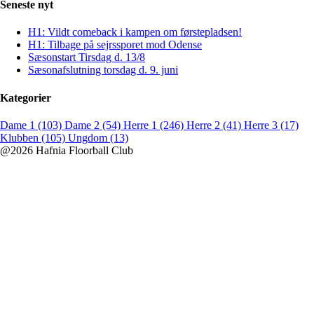
Seneste nyt
H1: Vildt comeback i kampen om førstepladsen!
H1: Tilbage på sejrssporet mod Odense
Sæsonstart Tirsdag d. 13/8
Sæsonafslutning torsdag d. 9. juni
Kategorier
Dame 1 (103)
Dame 2 (54)
Herre 1 (246)
Herre 2 (41)
Herre 3 (17)
Klubben (105)
Ungdom (13)
@2026 Hafnia Floorball Club