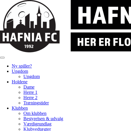
Ny spiller?
Ungdom
Ungdom
Holdene
Dame
Herre 1
Herre 2
Træningstider
Klubben
Om klubben
Bestyrelsen & udvalg
Værdigrundlag
Klubvedtægter