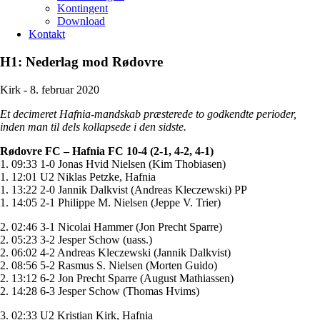
Kontingent
Download
Kontakt
H1: Nederlag mod Rødovre
Kirk -
8. februar 2020
Et decimeret Hafnia-mandskab præsterede to godkendte perioder,
inden man til dels kollapsede i den sidste.
Rødovre FC – Hafnia FC 10-4 (2-1, 4-2, 4-1)
1. 09:33 1-0 Jonas Hvid Nielsen (Kim Thobiasen)
1. 12:01 U2 Niklas Petzke, Hafnia
1. 13:22 2-0 Jannik Dalkvist (Andreas Kleczewski) PP
1. 14:05 2-1 Philippe M. Nielsen (Jeppe V. Trier)
2. 02:46 3-1 Nicolai Hammer (Jon Precht Sparre)
2. 05:23 3-2 Jesper Schow (uass.)
2. 06:02 4-2 Andreas Kleczewski (Jannik Dalkvist)
2. 08:56 5-2 Rasmus S. Nielsen (Morten Guido)
2. 13:12 6-2 Jon Precht Sparre (August Mathiassen)
2. 14:28 6-3 Jesper Schow (Thomas Hvims)
3. 02:33 U2 Kristian Kirk, Hafnia