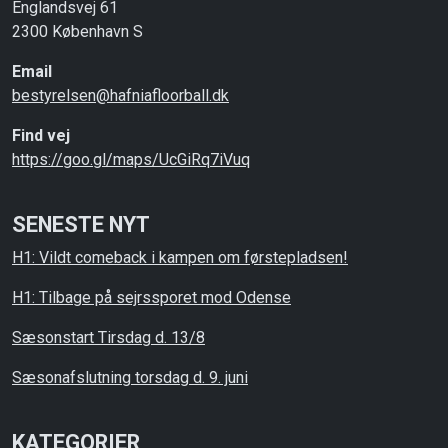
Englandsvej 61
2300 København S
Email
bestyrelsen@hafniafloorball.dk
Find vej
https://goo.gl/maps/UcGiRq7iVuq
SENESTE NYT
H1: Vildt comeback i kampen om førstepladsen!
H1: Tilbage på sejrssporet mod Odense
Sæsonstart Tirsdag d. 13/8
Sæsonafslutning torsdag d. 9. juni
KATEGORIER