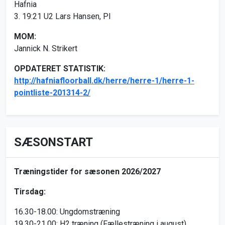
Hafnia
3. 19:21 U2 Lars Hansen, PI
MOM:
Jannick N. Strikert
OPDATERET STATISTIK:
http://hafniafloorball.dk/herre/herre-1/herre-1-
pointliste-201314-2/
SÆSONSTART
Træningstider for sæsonen 2026/2027
Tirsdag:
16.30-18.00: Ungdomstræning
19.30-21.00: H2 træning (Fællestræning i august)