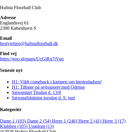
Hafnia Floorball Club
Adresse
Englandsvej 61
2300 København S
Email
bestyrelsen@hafniafloorball.dk
Find vej
https://goo.gl/maps/UcGiRq7iVuq
Seneste nyt
H1: Vildt comeback i kampen om førstepladsen!
H1: Tilbage på sejrssporet mod Odense
Sæsonstart Tirsdag d. 13/8
Sæsonafslutning torsdag d. 9. juni
Kategorier
Dame 1 (103)
Dame 2 (54)
Herre 1 (246)
Herre 2 (41)
Herre 3 (17)
Klubben (105)
Ungdom (13)
@2026 Hafnia Floorball Club