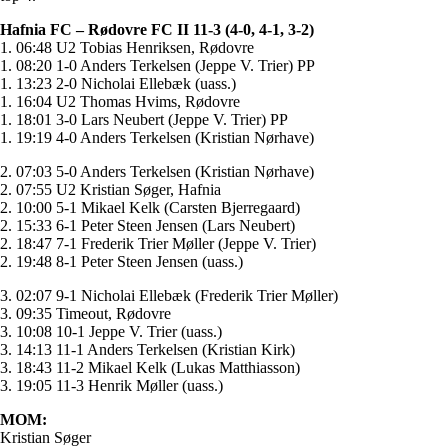
Hafnia FC – Rødovre FC II 11-3 (4-0, 4-1, 3-2)
1. 06:48 U2 Tobias Henriksen, Rødovre
1. 08:20 1-0 Anders Terkelsen (Jeppe V. Trier) PP
1. 13:23 2-0 Nicholai Ellebæk (uass.)
1. 16:04 U2 Thomas Hvims, Rødovre
1. 18:01 3-0 Lars Neubert (Jeppe V. Trier) PP
1. 19:19 4-0 Anders Terkelsen (Kristian Nørhave)
2. 07:03 5-0 Anders Terkelsen (Kristian Nørhave)
2. 07:55 U2 Kristian Søger, Hafnia
2. 10:00 5-1 Mikael Kelk (Carsten Bjerregaard)
2. 15:33 6-1 Peter Steen Jensen (Lars Neubert)
2. 18:47 7-1 Frederik Trier Møller (Jeppe V. Trier)
2. 19:48 8-1 Peter Steen Jensen (uass.)
3. 02:07 9-1 Nicholai Ellebæk (Frederik Trier Møller)
3. 09:35 Timeout, Rødovre
3. 10:08 10-1 Jeppe V. Trier (uass.)
3. 14:13 11-1 Anders Terkelsen (Kristian Kirk)
3. 18:43 11-2 Mikael Kelk (Lukas Matthiasson)
3. 19:05 11-3 Henrik Møller (uass.)
MOM:
Kristian Søger