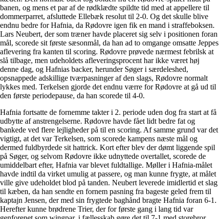
banen, og mens et par af de rødklædte spildte tid med at appellere til
dommerparret, afsluttede Ellebæk resolut til 2-0. Og det skulle blive
endnu bedre for Hafnia, da Rødovre igen fik en mand i straffeboksen.
Lars Neubert, der som træner havde placeret sig selv i positionen foran
mål, scorede sit første sæsonmål, da han ad to omgange omsatte Jeppes
aflevering fra kanten til scoring. Rødovre prøvede nærmest febrilsk at
slå tilbage, men udeholdets afleveringsprocent har ikke været høj
denne dag, og Hafnias backer, herunder Søger i særdeleshed,
opsnappede adskillige tværpasninger af den slags, Rødovre normalt
lykkes med. Terkelsen gjorde det endnu værre for Rødovre at gå ud til
den første periodepause, da han scorede til 4-0.
Hafnia fortsatte de fornemme takter i 2. periode uden dog fra start at få
udbytte af anstrengelserne. Rødovre havde fået lidt bedre fat og
bankede ved flere lejligheder på til en scoring. Af samme grund var det
vigtigt, at det var Terkelsen, som scorede kampens næste mål og
dermed fuldbyrdede sit hattrick. Kort efter blev der dømt liggende spil
på Søger, og selvom Rødovre ikke udnyttede overtallet, scorede de
umiddelbart efter, Hafnia var blevet fuldtallige. Møller i Hafnia-målet
havde indtil da virket umulig at passere, og man kunne frygte, at målet
ville give udeholdet blod på tanden. Neubert leverede imidlertid et slag
til kæben, da han sendte en fornem pasning fra bageste geled frem til
kaptajn Jensen, der med sin frygtede baghånd bragte Hafnia foran 6-1.
Herefter kunne brødrene Trier, der for første gang i lang tid var
genforenet som wingpar, i fællesskab gøre det til 7-1 med storebror