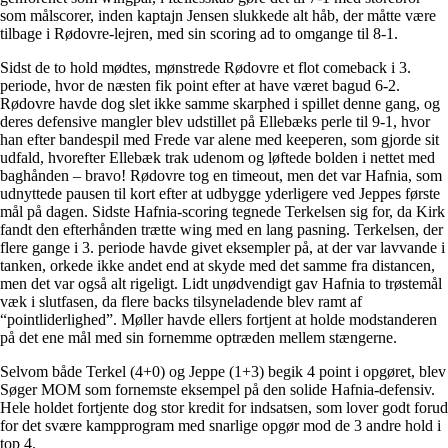
som målscorer, inden kaptajn Jensen slukkede alt håb, der måtte være
tilbage i Rødovre-lejren, med sin scoring ad to omgange til 8-1.
Sidst de to hold mødtes, mønstrede Rødovre et flot comeback i 3.
periode, hvor de næsten fik point efter at have været bagud 6-2.
Rødovre havde dog slet ikke samme skarphed i spillet denne gang, og
deres defensive mangler blev udstillet på Ellebæks perle til 9-1, hvor
han efter bandespil med Frede var alene med keeperen, som gjorde sit
udfald, hvorefter Ellebæk trak udenom og løftede bolden i nettet med
baghånden – bravo! Rødovre tog en timeout, men det var Hafnia, som
udnyttede pausen til kort efter at udbygge yderligere ved Jeppes første
mål på dagen. Sidste Hafnia-scoring tegnede Terkelsen sig for, da Kirk
fandt den efterhånden trætte wing med en lang pasning. Terkelsen, der
flere gange i 3. periode havde givet eksempler på, at der var lavvande i
tanken, orkede ikke andet end at skyde med det samme fra distancen,
men det var også alt rigeligt. Lidt unødvendigt gav Hafnia to trøstemål
væk i slutfasen, da flere backs tilsyneladende blev ramt af
“pointliderlighed”. Møller havde ellers fortjent at holde modstanderen
på det ene mål med sin fornemme optræden mellem stængerne.
Selvom både Terkel (4+0) og Jeppe (1+3) begik 4 point i opgøret, blev
Søger MOM som fornemste eksempel på den solide Hafnia-defensiv.
Hele holdet fortjente dog stor kredit for indsatsen, som lover godt forud
for det svære kampprogram med snarlige opgør mod de 3 andre hold i
top 4.