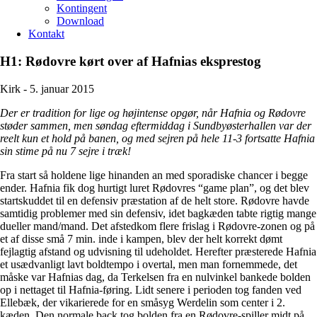
Kontingent
Download
Kontakt
H1: Rødovre kørt over af Hafnias eksprestog
Kirk -
5. januar 2015
Der er tradition for lige og højintense opgør, når Hafnia og Rødovre
støder sammen, men søndag eftermiddag i Sundbyøsterhallen var der
reelt kun et hold på banen, og med sejren på hele 11-3 fortsatte Hafnia
sin stime på nu 7 sejre i træk!
Fra start så holdene lige hinanden an med sporadiske chancer i begge
ender. Hafnia fik dog hurtigt luret Rødovres “game plan”, og det blev
startskuddet til en defensiv præstation af de helt store. Rødovre havde
samtidig problemer med sin defensiv, idet bagkæden tabte rigtig mange
dueller mand/mand. Det afstedkom flere frislag i Rødovre-zonen og på
et af disse små 7 min. inde i kampen, blev der helt korrekt dømt
fejlagtig afstand og udvisning til udeholdet. Herefter præsterede Hafnia
et usædvanligt lavt boldtempo i overtal, men man fornemmede, det
måske var Hafnias dag, da Terkelsen fra en nulvinkel bankede bolden
op i nettaget til Hafnia-føring. Lidt senere i perioden tog fanden ved
Ellebæk, der vikarierede for en småsyg Werdelin som center i 2.
kæden. Den normale back tog bolden fra en Rødovre-spiller midt på