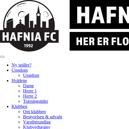
Ny spiller?
Ungdom
Ungdom
Holdene
Dame
Herre 1
Herre 2
Træningstider
Klubben
Om klubben
Bestyrelsen & udvalg
Værdigrundlag
Klubvedtægter