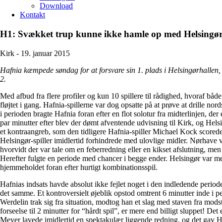
Download
Kontakt
H1: Svækket trup kunne ikke hamle op med Helsingø
Kirk -
19. januar 2015
Hafnia kæmpede søndag for at forsvare sin 1. plads i Helsingørhallen,
2.
Med afbud fra flere profiler og kun 10 spillere til rådighed, hvoraf
fløjtet i gang. Hafnia-spillerne var dog opsatte på at prøve at drille 
i perioden bragte Hafnia foran efter en flot solotur fra midterlinjen, d
par minutter efter blev der dømt afventende udvisning til Kirk, og Helsi
et kontraangreb, som den tidligere Hafnia-spiller Michael Kock scorede på
Helsingør-spiller imidlertid forhindrede med ulovlige midler. Nørhave v
hvorvidt der var tale om en feberredning eller en kikset afslutning, men 
Herefter fulgte en periode med chancer i begge ender. Helsingør var me
hjemmeholdet foran efter hurtigt kombinationsspil.
Hafnias indsats havde absolut ikke fejlet noget i den indledende period
det samme. Et kontroversielt øjeblik opstod omtrent 6 minutter inde i 
Werdelin trak sig fra situation, modtog han et slag med staven fra mod
forseelse til 2 minutter for “hårdt spil”, er mere end billigt sluppet! 
Meyer lavede imidlertid en spektakulær liggende redning, og det gav Ha