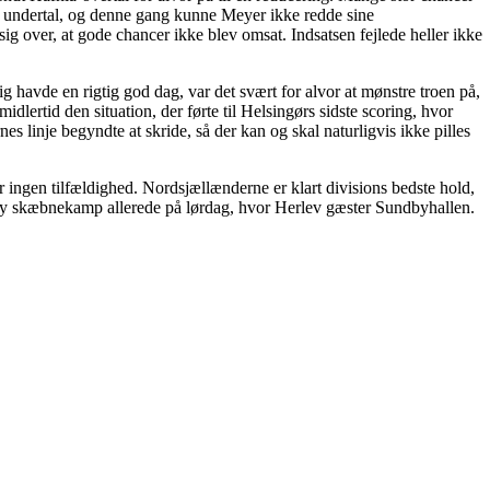
 i undertal, og denne gang kunne Meyer ikke redde sine
g over, at gode chancer ikke blev omsat. Indsatsen fejlede heller ikke
ig havde en rigtig god dag, var det svært for alvor at mønstre troen på,
lertid den situation, der førte til Helsingørs sidste scoring, hvor
es linje begyndte at skride, så der kan og skal naturligvis ikke pilles
 ingen tilfældighed. Nordsjællænderne er klart divisions bedste hold,
n ny skæbnekamp allerede på lørdag, hvor Herlev gæster Sundbyhallen.