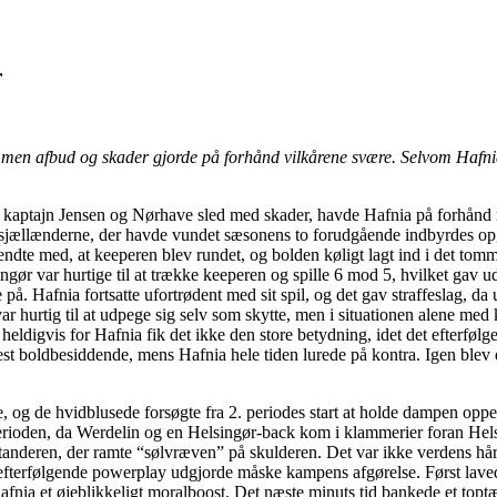
r
 men afbud og skader gjorde på forhånd vilkårene svære. Selvom Hafnia 
 både kaptajn Jensen og Nørhave sled med skader, havde Hafnia på forh
nordsjællænderne, der havde vundet sæsonens to forudgående indbyrdes opg
er endte med, at keeperen blev rundet, og bolden køligt lagt ind i det t
ngør var hurtige til at trække keeperen og spille 6 mod 5, hvilket gav u
. Hafnia fortsatte ufortrødent med sit spil, og det gav straffeslag, da u
ar hurtig til at udpege sig selv som skytte, men i situationen alene me
heldigvis for Hafnia fik det ikke den store betydning, idet det efterfølg
st boldbesiddende, mens Hafnia hele tiden lurede på kontra. Igen blev 
e, og de hvidblusede forsøgte fra 2. periodes start at holde dampen oppe
perioden, da Werdelin og en Helsingør-back kom i klammerier foran Hels
standeren, der ramte “sølvræven” på skulderen. Det var ikke verdens hår
Det efterfølgende powerplay udgjorde måske kampens afgørelse. Først lave
fnia et øjeblikkeligt moralboost. Det næste minuts tid bankede et toptæ