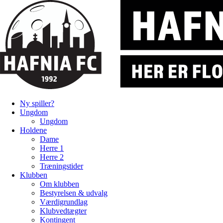
Ny spiller?
Ungdom
Ungdom
Holdene
Dame
Herre 1
Herre 2
Træningstider
Klubben
Om klubben
Bestyrelsen & udvalg
Værdigrundlag
Klubvedtægter
Kontingent