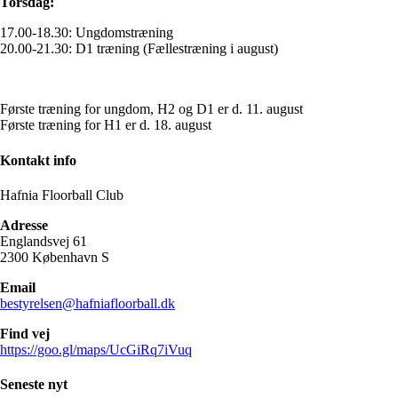
Torsdag:
17.00-18.30: Ungdomstræning
20.00-21.30: D1 træning (Fællestræning i august)
Første træning for ungdom, H2 og D1 er d. 11. august
Første træning for H1 er d. 18. august
Kontakt info
Hafnia Floorball Club
Adresse
Englandsvej 61
2300 København S
Email
bestyrelsen@hafniafloorball.dk
Find vej
https://goo.gl/maps/UcGiRq7iVuq
Seneste nyt