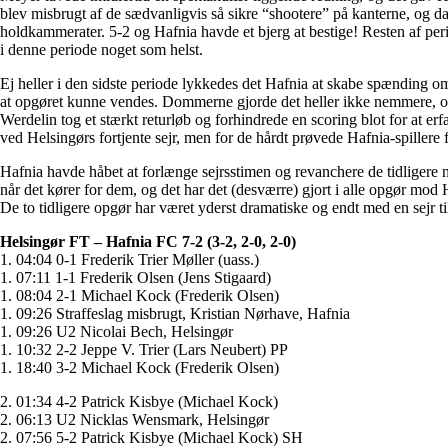
blev misbrugt af de sædvanligvis så sikre “shootere” på kanterne, og d
holdkammerater. 5-2 og Hafnia havde et bjerg at bestige! Resten af per
i denne periode noget som helst.
Ej heller i den sidste periode lykkedes det Hafnia at skabe spænding om 
at opgøret kunne vendes. Dommerne gjorde det heller ikke nemmere, og he
Werdelin tog et stærkt returløb og forhindrede en scoring blot for at erf
ved Helsingørs fortjente sejr, men for de hårdt prøvede Hafnia-spillere f
Hafnia havde håbet at forlænge sejrsstimen og revanchere de tidligere n
når det kører for dem, og det har det (desværre) gjort i alle opgør mo
De to tidligere opgør har været yderst dramatiske og endt med en sejr ti
Helsingør FT – Hafnia FC 7-2 (3-2, 2-0, 2-0)
1. 04:04 0-1 Frederik Trier Møller (uass.)
1. 07:11 1-1 Frederik Olsen (Jens Stigaard)
1. 08:04 2-1 Michael Kock (Frederik Olsen)
1. 09:26 Straffeslag misbrugt, Kristian Nørhave, Hafnia
1. 09:26 U2 Nicolai Bech, Helsingør
1. 10:32 2-2 Jeppe V. Trier (Lars Neubert) PP
1. 18:40 3-2 Michael Kock (Frederik Olsen)
2. 01:34 4-2 Patrick Kisbye (Michael Kock)
2. 06:13 U2 Nicklas Wensmark, Helsingør
2. 07:56 5-2 Patrick Kisbye (Michael Kock) SH