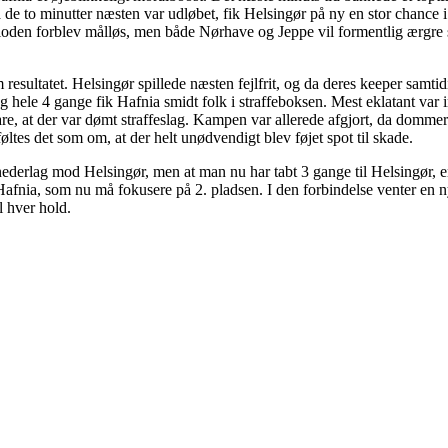
a de to minutter næsten var udløbet, fik Helsingør på ny en stor chance
ioden forblev målløs, men både Nørhave og Jeppe vil formentlig ærgre si
resultatet. Helsingør spillede næsten fejlfrit, og da deres keeper samtid
le 4 gange fik Hafnia smidt folk i straffeboksen. Mest eklatant var imid
are, at der var dømt straffeslag. Kampen var allerede afgjort, da dommern
øltes det som om, at der helt unødvendigt blev føjet spot til skade.
ederlag mod Helsingør, men at man nu har tabt 3 gange til Helsingør, er
d Hafnia, som nu må fokusere på 2. pladsen. I den forbindelse venter e
l hver hold.