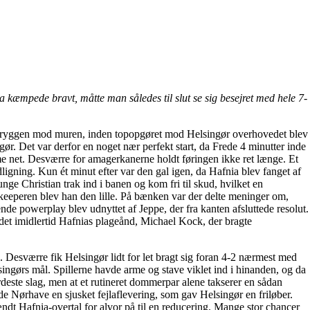
kæmpede bravt, måtte man således til slut se sig besejret med hele 7-
ånd ryggen mod muren, inden topopgøret mod Helsingør overhovedet blev
ør. Det var derfor en noget nær perfekt start, da Frede 4 minutter inde
omme net. Desværre for amagerkanerne holdt føringen ikke ret længe. Et
dligning. Kun ét minut efter var den gal igen, da Hafnia blev fanget af
nge Christian trak ind i banen og kom fri til skud, hvilket en
d keeperen blev han den lille. På bænken var der delte meninger om,
ende powerplay blev udnyttet af Jeppe, der fra kanten afsluttede resolut.
det imidlertid Hafnias plageånd, Michael Kock, der bragte
. Desværre fik Helsingør lidt for let bragt sig foran 4-2 nærmest med
ingørs mål. Spillerne havde arme og stave viklet ind i hinanden, og da
deste slag, men at et rutineret dommerpar alene takserer en sådan
de Nørhave en sjusket fejlaflevering, som gav Helsingør en friløber.
ndt Hafnia-overtal for alvor på til en reducering. Mange stor chancer