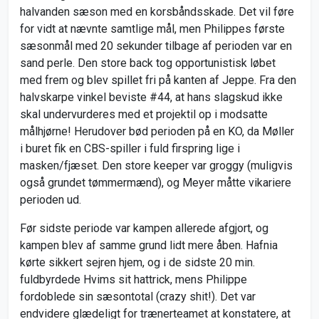
halvanden sæson med en korsbåndsskade. Det vil føre
for vidt at nævnte samtlige mål, men Philippes første
sæsonmål med 20 sekunder tilbage af perioden var en
sand perle. Den store back tog opportunistisk løbet
med frem og blev spillet fri på kanten af Jeppe. Fra den
halvskarpe vinkel beviste #44, at hans slagskud ikke
skal undervurderes med et projektil op i modsatte
målhjørne! Herudover bød perioden på en KO, da Møller
i buret fik en CBS-spiller i fuld firspring lige i
masken/fjæset. Den store keeper var groggy (muligvis
også grundet tømmermænd), og Meyer måtte vikariere
perioden ud.
Før sidste periode var kampen allerede afgjort, og
kampen blev af samme grund lidt mere åben. Hafnia
kørte sikkert sejren hjem, og i de sidste 20 min.
fuldbyrdede Hvims sit hattrick, mens Philippe
fordoblede sin sæsontotal (crazy shit!). Det var
endvidere glædeligt for trænerteamet at konstatere, at