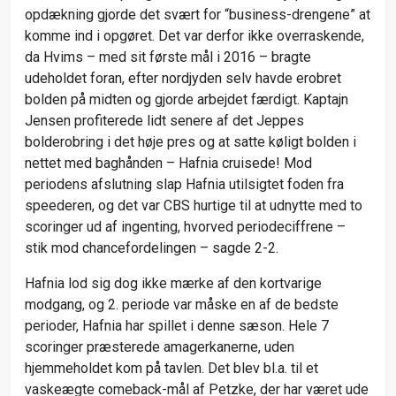
opdækning gjorde det svært for “business-drengene” at
komme ind i opgøret. Det var derfor ikke overraskende,
da Hvims – med sit første mål i 2016 – bragte
udeholdet foran, efter nordjyden selv havde erobret
bolden på midten og gjorde arbejdet færdigt. Kaptajn
Jensen profiterede lidt senere af det Jeppes
bolderobring i det høje pres og at satte køligt bolden i
nettet med baghånden – Hafnia cruisede! Mod
periodens afslutning slap Hafnia utilsigtet foden fra
speederen, og det var CBS hurtige til at udnytte med to
scoringer ud af ingenting, hvorved periodeciffrene –
stik mod chancefordelingen – sagde 2-2.
Hafnia lod sig dog ikke mærke af den kortvarige
modgang, og 2. periode var måske en af de bedste
perioder, Hafnia har spillet i denne sæson. Hele 7
scoringer præsterede amagerkanerne, uden
hjemmeholdet kom på tavlen. Det blev bl.a. til et
vaskeægte comeback-mål af Petzke, der har været ude