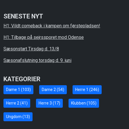
SENESTE NYT
H1: Vildt comeback i kampen om førstepladsen!
H1: Tilbage på sejrssporet mod Odense
Sæsonstart Tirsdag d. 13/8
Sæsonafslutning torsdag d. 9. juni
KATEGORIER
Dame 1 (103)
Dame 2 (54)
Herre 1 (246)
Herre 2 (41)
Herre 3 (17)
Klubben (105)
Ungdom (13)