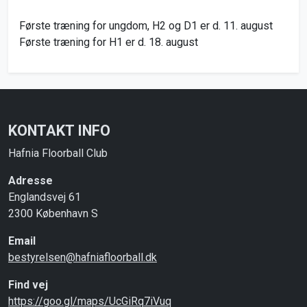
Første træning for ungdom, H2 og D1 er d. 11. august
Første træning for H1 er d. 18. august
KONTAKT INFO
Hafnia Floorball Club
Adresse
Englandsvej 61
2300 København S
Email
bestyrelsen@hafniafloorball.dk
Find vej
https://goo.gl/maps/UcGiRq7iVuq