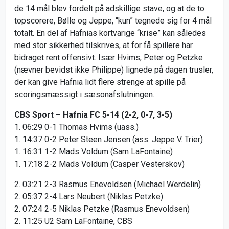
de 14 mål blev fordelt på adskillige stave, og at de to
topscorere, Bølle og Jeppe, “kun” tegnede sig for 4 mål
totalt. En del af Hafnias kortvarige “krise” kan således
med stor sikkerhed tilskrives, at for få spillere har
bidraget rent offensivt. Især Hvims, Peter og Petzke
(nævner bevidst ikke Philippe) lignede på dagen trusler,
der kan give Hafnia lidt flere strenge at spille på
scoringsmæssigt i sæsonafslutningen.
CBS Sport – Hafnia FC 5-14 (2-2, 0-7, 3-5)
1. 06:29 0-1 Thomas Hvims (uass.)
1. 14:37 0-2 Peter Steen Jensen (ass. Jeppe V. Trier)
1. 16:31 1-2 Mads Voldum (Sam LaFontaine)
1. 17:18 2-2 Mads Voldum (Casper Vesterskov)
2. 03:21 2-3 Rasmus Enevoldsen (Michael Werdelin)
2. 05:37 2-4 Lars Neubert (Niklas Petzke)
2. 07:24 2-5 Niklas Petzke (Rasmus Enevoldsen)
2. 11:25 U2 Sam LaFontaine, CBS