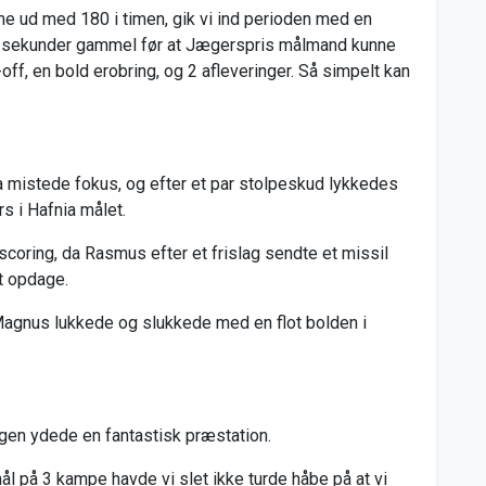
e ud med 180 i timen, gik vi ind perioden med en
 10 sekunder gammel før at Jægerspris målmand kunne
off, en bold erobring, og 2 afleveringer. Så simpelt kan
a mistede fokus, og efter et par stolpeskud lykkedes
s i Hafnia målet.
scoring, da Rasmus efter et frislag sendte et missil
t opdage.
 Magnus lukkede og slukkede med en flot bolden i
 igen ydede en fantastisk præstation.
 på 3 kampe havde vi slet ikke turde håbe på at vi