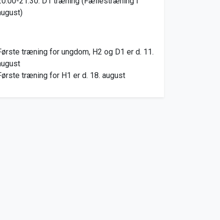
20.00-21.30: D1 træning (Fællestræning i
august)
Første træning for ungdom, H2 og D1 er d. 11.
august
Første træning for H1 er d. 18. august