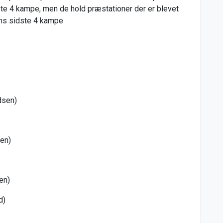
idste 4 kampe, men de hold præstationer der er blevet
ens sidste 4 kampe
dsen)
en)
en)
d)