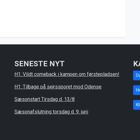
SENESTE NYT
K
H1: Vildt comeback i kampen om førstepladsen!
D
H1: Tilbage på sejrssporet mod Odense
He
Sæsonstart Tirsdag d. 13/8
K
Sæsonafslutning torsdag d. 9. juni