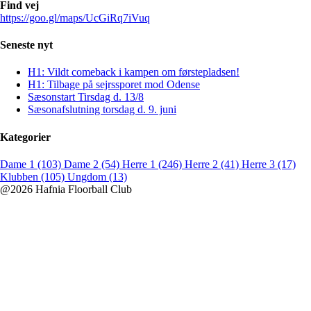
Find vej
https://goo.gl/maps/UcGiRq7iVuq
Seneste nyt
H1: Vildt comeback i kampen om førstepladsen!
H1: Tilbage på sejrssporet mod Odense
Sæsonstart Tirsdag d. 13/8
Sæsonafslutning torsdag d. 9. juni
Kategorier
Dame 1 (103)
Dame 2 (54)
Herre 1 (246)
Herre 2 (41)
Herre 3 (17)
Klubben (105)
Ungdom (13)
@2026 Hafnia Floorball Club