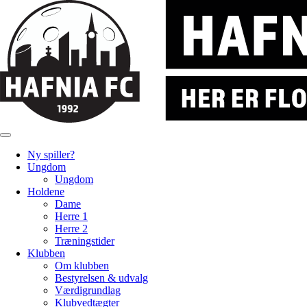
Ny spiller?
Ungdom
Ungdom
Holdene
Dame
Herre 1
Herre 2
Træningstider
Klubben
Om klubben
Bestyrelsen & udvalg
Værdigrundlag
Klubvedtægter