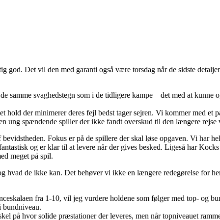
g god. Det vil den med garanti også være torsdag når de sidste detaljer 
 de samme svaghedstegn som i de tidligere kampe – det med at kunne og
hold der minimerer deres fejl bedst tager sejren. Vi kommer med et par
 en ung spændende spiller der ikke fandt overskud til den længere rejse 
 af bevidstheden. Fokus er på de spillere der skal løse opgaven. Vi har h
ntastisk og er klar til at levere når der gives besked. Ligeså har Kocks 
ed meget på spil.
g hvad de ikke kan. Det behøver vi ikke en længere redegørelse for he
ceskalaen fra 1-10, vil jeg vurdere holdene som følger med top- og b
 i bundniveau.
rskel på hvor solide præstationer der leveres, men når topniveauet ramm