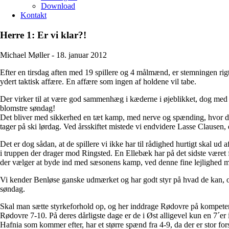
Download
Kontakt
Herre 1: Er vi klar?!
Michael Møller -
18. januar 2012
Efter en tirsdag aften med 19 spillere og 4 målmænd, er stemningen rigti
ydert taktisk affære. En affære som ingen af holdene vil tabe.
Der virker til at være god sammenhæg i kæderne i øjeblikket, dog med
blomstre søndag!
Det bliver med sikkerhed en tæt kamp, med nerve og spænding, hvor det 
tager på ski lørdag. Ved årsskiftet mistede vi endvidere Lasse Clausen,
Det er dog sådan, at de spillere vi ikke har til rådighed hurtigt skal ud
i truppen der drager mod Ringsted. En Ellebæk har på det sidste været fa
der vælger at byde ind med sæsonens kamp, ved denne fine lejlighed m
Vi kender Benløse ganske udmærket og har godt styr på hvad de kan, o
søndag.
Skal man sætte styrkeforhold op, og her inddrage Rødovre på kompeten
Rødovre 7-10. På deres dårligste dage er de i Øst alligevel kun en 7´er
Hafnia som kommer efter, har et større spænd fra 4-9, da der er stor fo