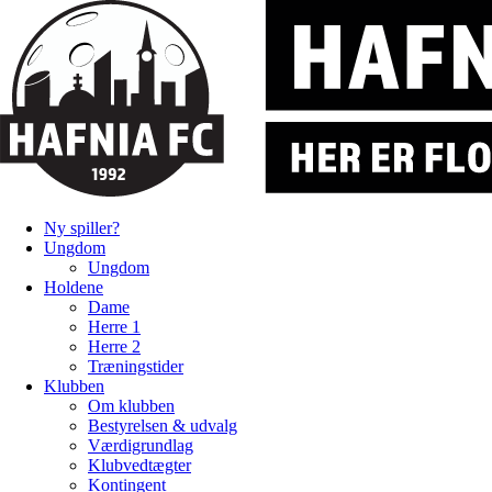
Ny spiller?
Ungdom
Ungdom
Holdene
Dame
Herre 1
Herre 2
Træningstider
Klubben
Om klubben
Bestyrelsen & udvalg
Værdigrundlag
Klubvedtægter
Kontingent