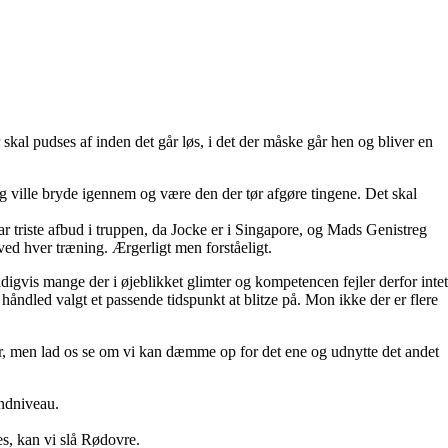
skal pudses af inden det går løs, i det der måske går hen og bliver en
 ville bryde igennem og være den der tør afgøre tingene. Det skal
 triste afbud i truppen, da Jocke er i Singapore, og Mads Genistreg
ved hver træning. Ærgerligt men forståeligt.
eldigvis mange der i øjeblikket glimter og kompetencen fejler derfor intet
håndled valgt et passende tidspunkt at blitze på. Mon ikke der er flere
r, men lad os se om vi kan dæmme op for det ene og udnytte det andet
undniveau.
es, kan vi slå Rødovre.