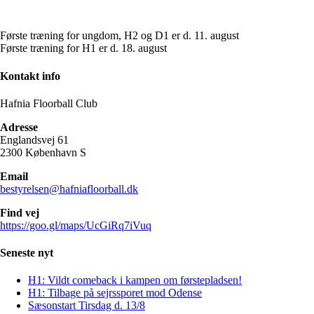
Første træning for ungdom, H2 og D1 er d. 11. august
Første træning for H1 er d. 18. august
Kontakt info
Hafnia Floorball Club
Adresse
Englandsvej 61
2300 København S
Email
bestyrelsen@hafniafloorball.dk
Find vej
https://goo.gl/maps/UcGiRq7iVuq
Seneste nyt
H1: Vildt comeback i kampen om førstepladsen!
H1: Tilbage på sejrssporet mod Odense
Sæsonstart Tirsdag d. 13/8