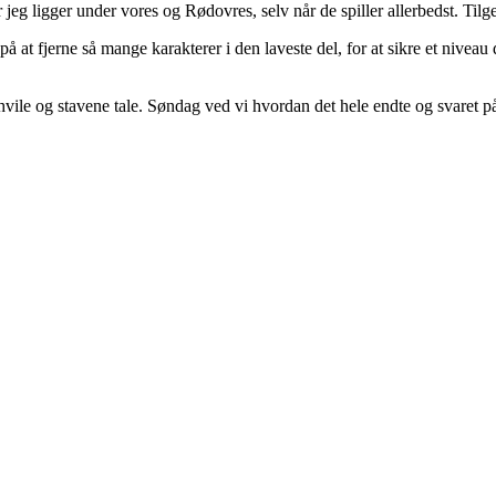
g ligger under vores og Rødovres, selv når de spiller allerbedst. Tilge
å at fjerne så mange karakterer i den laveste del, for at sikre et nivea
 hvile og stavene tale. Søndag ved vi hvordan det hele endte og svaret på