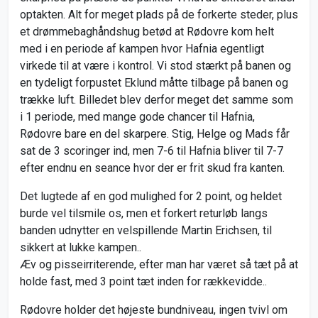
optakten. Alt for meget plads på de forkerte steder, plus
et drømmebaghåndshug betød at Rødovre kom helt
med i en periode af kampen hvor Hafnia egentligt
virkede til at være i kontrol. Vi stod stærkt på banen og
en tydeligt forpustet Eklund måtte tilbage på banen og
trække luft. Billedet blev derfor meget det samme som
i 1 periode, med mange gode chancer til Hafnia,
Rødovre bare en del skarpere. Stig, Helge og Mads får
sat de 3 scoringer ind, men 7-6 til Hafnia bliver til 7-7
efter endnu en seance hvor der er frit skud fra kanten.
Det lugtede af en god mulighed for 2 point, og heldet
burde vel tilsmile os, men et forkert returløb langs
banden udnytter en velspillende Martin Erichsen, til
sikkert at lukke kampen..
Æv og pisseirriterende, efter man har været så tæt på at
holde fast, med 3 point tæt inden for rækkevidde..
Rødovre holder det højeste bundniveau, ingen tvivl om