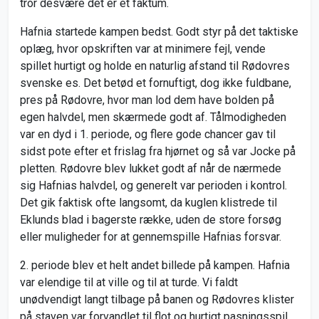
tror desvære det er et faktum.
Hafnia startede kampen bedst. Godt styr på det taktiske
oplæg, hvor opskriften var at minimere fejl, vende
spillet hurtigt og holde en naturlig afstand til Rødovres
svenske es. Det betød et fornuftigt, dog ikke fuldbane,
pres på Rødovre, hvor man lod dem have bolden på
egen halvdel, men skærmede godt af. Tålmodigheden
var en dyd i 1. periode, og flere gode chancer gav til
sidst pote efter et frislag fra hjørnet og så var Jocke på
pletten. Rødovre blev lukket godt af når de nærmede
sig Hafnias halvdel, og generelt var perioden i kontrol.
Det gik faktisk ofte langsomt, da kuglen klistrede til
Eklunds blad i bagerste række, uden de store forsøg
eller muligheder for at gennemspille Hafnias forsvar.
2. periode blev et helt andet billede på kampen. Hafnia
var elendige til at ville og til at turde. Vi faldt
unødvendigt langt tilbage på banen og Rødovres klister
på staven var forvandlet til flot og hurtigt pasningsspil,