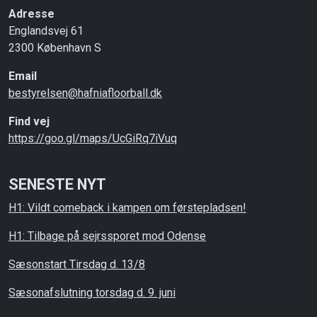
Adresse
Englandsvej 61
2300 København S
Email
bestyrelsen@hafniafloorball.dk
Find vej
https://goo.gl/maps/UcGiRq7iVuq
SENESTE NYT
H1: Vildt comeback i kampen om førstepladsen!
H1: Tilbage på sejrssporet mod Odense
Sæsonstart Tirsdag d. 13/8
Sæsonafslutning torsdag d. 9. juni