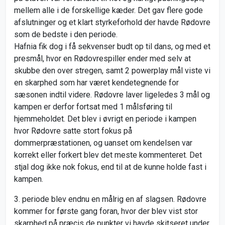
mellem alle i de forskellige kæder. Det gav flere gode
afslutninger og et klart styrkeforhold der havde Rødovre
som de bedste i den periode.
Hafnia fik dog i få sekvenser budt op til dans, og med et
presmål, hvor en Rødovrespiller ender med selv at
skubbe den over stregen, samt 2 powerplay mål viste vi
en skarphed som har været kendetegnende for
sæsonen indtil videre. Rødovre laver ligeledes 3 mål og
kampen er derfor fortsat med 1 målsføring til
hjemmeholdet. Det blev i øvrigt en periode i kampen
hvor Rødovre satte stort fokus på
dommerpræstationen, og uanset om kendelsen var
korrekt eller forkert blev det meste kommenteret. Det
stjal dog ikke nok fokus, end til at de kunne holde fast i
kampen.
3. periode blev endnu en målrig en af slagsen. Rødovre
kommer for første gang foran, hvor der blev vist stor
skarphed på præcis de punkter vi havde skitseret under