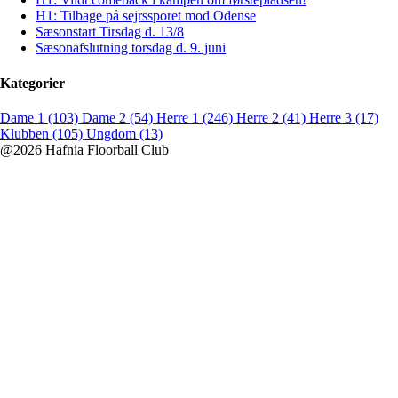
H1: Tilbage på sejrssporet mod Odense
Sæsonstart Tirsdag d. 13/8
Sæsonafslutning torsdag d. 9. juni
Kategorier
Dame 1 (103)
Dame 2 (54)
Herre 1 (246)
Herre 2 (41)
Herre 3 (17)
Klubben (105)
Ungdom (13)
@2026 Hafnia Floorball Club