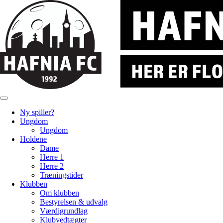
Ny spiller?
Ungdom
Ungdom
Holdene
Dame
Herre 1
Herre 2
Træningstider
Klubben
Om klubben
Bestyrelsen & udvalg
Værdigrundlag
Klubvedtægter