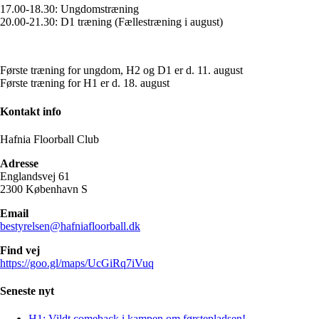
17.00-18.30: Ungdomstræning
20.00-21.30: D1 træning (Fællestræning i august)
Første træning for ungdom, H2 og D1 er d. 11. august
Første træning for H1 er d. 18. august
Kontakt info
Hafnia Floorball Club
Adresse
Englandsvej 61
2300 København S
Email
bestyrelsen@hafniafloorball.dk
Find vej
https://goo.gl/maps/UcGiRq7iVuq
Seneste nyt
H1: Vildt comeback i kampen om førstepladsen!