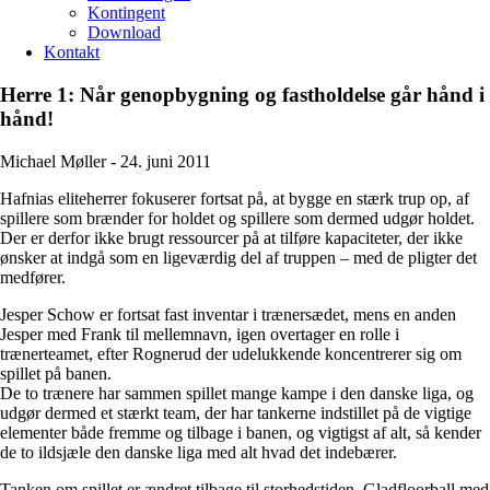
Kontingent
Download
Kontakt
Herre 1: Når genopbygning og fastholdelse går hånd i
hånd!
Michael Møller -
24. juni 2011
Hafnias eliteherrer fokuserer fortsat på, at bygge en stærk trup op, af
spillere som brænder for holdet og spillere som dermed udgør holdet.
Der er derfor ikke brugt ressourcer på at tilføre kapaciteter, der ikke
ønsker at indgå som en ligeværdig del af truppen – med de pligter det
medfører.
Jesper Schow er fortsat fast inventar i trænersædet, mens en anden
Jesper med Frank til mellemnavn, igen overtager en rolle i
trænerteamet, efter Rognerud der udelukkende koncentrerer sig om
spillet på banen.
De to trænere har sammen spillet mange kampe i den danske liga, og
udgør dermed et stærkt team, der har tankerne indstillet på de vigtige
elementer både fremme og tilbage i banen, og vigtigst af alt, så kender
de to ildsjæle den danske liga med alt hvad det indebærer.
Tanken om spillet er ændret tilbage til storhedstiden. Gladfloorball med