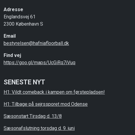
Adresse
Englandsvej 61
2300 København S
Email
bestyrelsen@hafniafloorball.dk
Find vej
https://goo.gl/maps/UcGiRq7iVuq
SENESTE NYT
H1: Vildt comeback i kampen om førstepladsen!
H1: Tilbage på sejrssporet mod Odense
Sæsonstart Tirsdag d. 13/8
Sæsonafslutning torsdag d. 9. juni