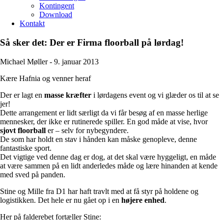
Kontingent
Download
Kontakt
Så sker det: Der er Firma floorball på lørdag!
Michael Møller -
9. januar 2013
Kære Hafnia og venner heraf
Der er lagt en
masse kræfter
i lørdagens event og vi glæder os til at se
jer!
Dette arrangement er lidt særligt da vi får besøg af en masse herlige
mennesker, der ikke er rutinerede spiller. En god måde at vise, hvor
sjovt floorball
er – selv for nybegyndere.
De som har holdt en stav i hånden kan måske genopleve, denne
fantastiske sport.
Det vigtige ved denne dag er dog, at det skal være hyggeligt, en måde
at være sammen på en lidt anderledes måde og lære hinanden at kende
med sved på panden.
Stine og Mille fra D1 har haft travlt med at få styr på holdene og
logistikken. Det hele er nu gået op i en
højere enhed
.
Her på falderebet fortæller Stine: