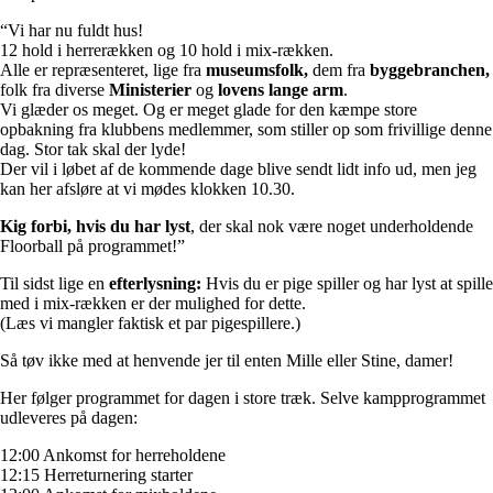
“Vi har nu fuldt hus!
12 hold i herrerækken og 10 hold i mix-rækken.
Alle er repræsenteret, lige fra
museumsfolk,
dem fra
byggebranchen,
folk fra diverse
Ministerier
og
lovens lange arm
.
Vi glæder os meget. Og er meget glade for den kæmpe store
opbakning fra klubbens medlemmer, som stiller op som frivillige denne
dag. Stor tak skal der lyde!
Der vil i løbet af de kommende dage blive sendt lidt info ud, men jeg
kan her afsløre at vi mødes klokken 10.30.
Kig forbi, hvis du har lyst
, der skal nok være noget underholdende
Floorball på programmet!”
Til sidst lige en
efterlysning:
Hvis du er pige spiller og har lyst at spille
med i mix-rækken er der mulighed for dette.
(Læs vi mangler faktisk et par pigespillere.)
Så tøv ikke med at henvende jer til enten Mille eller Stine, damer!
Her følger programmet for dagen i store træk. Selve kampprogrammet
udleveres på dagen:
12:00 Ankomst for herreholdene
12:15 Herreturnering starter