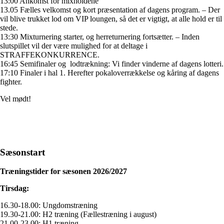
13:00 Ankomst for mixholdene
13.05 Fælles velkomst og kort præsentation af dagens program. – Der
vil blive trukket lod om VIP loungen, så det er vigtigt, at alle hold er til
stede.
13:30 Mixturnering starter, og herreturnering fortsætter. – Inden
slutspillet vil der være mulighed for at deltage i
STRAFFEKONKURRENCE.
16:45 Semifinaler og lodtrækning: Vi finder vinderne af dagens lotteri.
17:10 Finaler i hal 1. Herefter pokaloverrækkelse og kåring af dagens
fighter.
Vel mødt!
Sæsonstart
Træningstider for sæsonen 2026/2027
Tirsdag:
16.30-18.00: Ungdomstræning
19.30-21.00: H2 træning (Fællestræning i august)
21.00-23.00: H1 træning