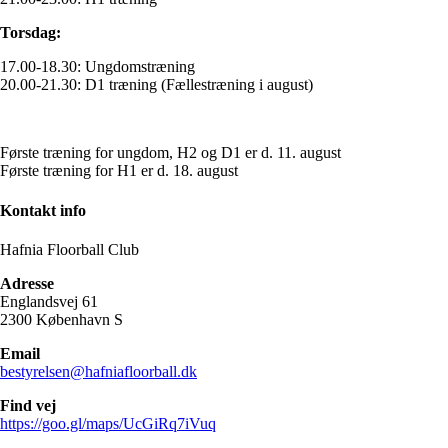
Torsdag:
17.00-18.30: Ungdomstræning
20.00-21.30: D1 træning (Fællestræning i august)
Første træning for ungdom, H2 og D1 er d. 11. august
Første træning for H1 er d. 18. august
Kontakt info
Hafnia Floorball Club
Adresse
Englandsvej 61
2300 København S
Email
bestyrelsen@hafniafloorball.dk
Find vej
https://goo.gl/maps/UcGiRq7iVuq