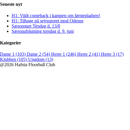
Seneste nyt
H1: Vildt comeback i kampen om førstepladsen!
H1: Tilbage på sejrssporet mod Odense
Sæsonstart Tirsdag d. 13/8
Sæsonafslutning torsdag d. 9. juni
Kategorier
Dame 1 (103)
Dame 2 (54)
Herre 1 (246)
Herre 2 (41)
Herre 3 (17)
Klubben (105)
Ungdom (13)
@2026 Hafnia Floorball Club