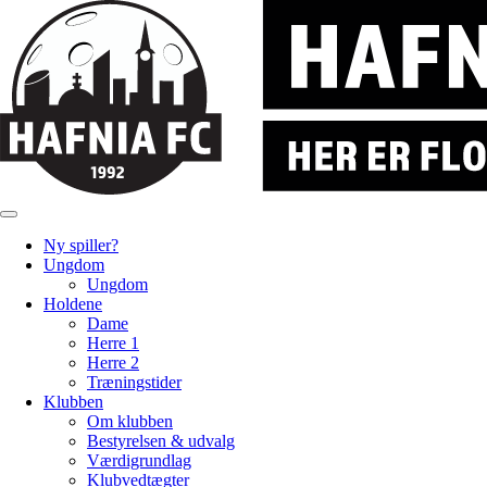
Ny spiller?
Ungdom
Ungdom
Holdene
Dame
Herre 1
Herre 2
Træningstider
Klubben
Om klubben
Bestyrelsen & udvalg
Værdigrundlag
Klubvedtægter