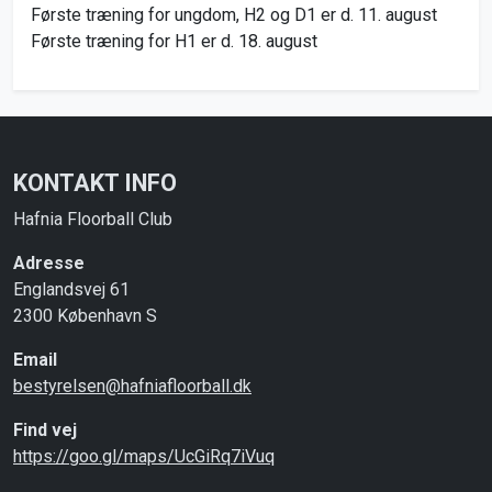
Første træning for ungdom, H2 og D1 er d. 11. august
Første træning for H1 er d. 18. august
KONTAKT INFO
Hafnia Floorball Club
Adresse
Englandsvej 61
2300 København S
Email
bestyrelsen@hafniafloorball.dk
Find vej
https://goo.gl/maps/UcGiRq7iVuq