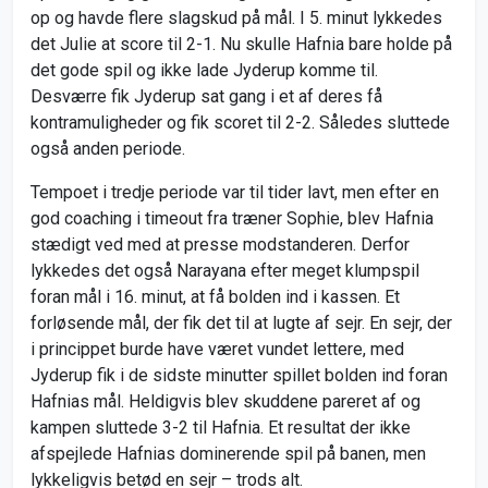
op og havde flere slagskud på mål. I 5. minut lykkedes
det Julie at score til 2-1. Nu skulle Hafnia bare holde på
det gode spil og ikke lade Jyderup komme til.
Desværre fik Jyderup sat gang i et af deres få
kontramuligheder og fik scoret til 2-2. Således sluttede
også anden periode.
Tempoet i tredje periode var til tider lavt, men efter en
god coaching i timeout fra træner Sophie, blev Hafnia
stædigt ved med at presse modstanderen. Derfor
lykkedes det også Narayana efter meget klumpspil
foran mål i 16. minut, at få bolden ind i kassen. Et
forløsende mål, der fik det til at lugte af sejr. En sejr, der
i princippet burde have været vundet lettere, med
Jyderup fik i de sidste minutter spillet bolden ind foran
Hafnias mål. Heldigvis blev skuddene pareret af og
kampen sluttede 3-2 til Hafnia. Et resultat der ikke
afspejlede Hafnias dominerende spil på banen, men
lykkeligvis betød en sejr – trods alt.