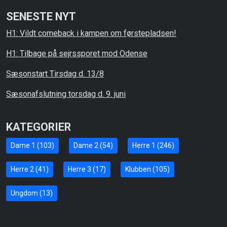
SENESTE NYT
H1: Vildt comeback i kampen om førstepladsen!
H1: Tilbage på sejrssporet mod Odense
Sæsonstart Tirsdag d. 13/8
Sæsonafslutning torsdag d. 9. juni
KATEGORIER
Dame 1 (103)
Dame 2 (54)
Herre 1 (246)
Herre 2 (41)
Herre 3 (17)
Klubben (105)
Ungdom (13)