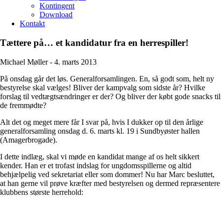
Kontingent
Download
Kontakt
Tættere på… et kandidatur fra en herrespiller!
Michael Møller -
4. marts 2013
På onsdag går det løs. Generalforsamlingen. En, så godt som, helt ny
bestyrelse skal vælges! Bliver der kampvalg som sidste år? Hvilke
forslag til vedtægtsændringer er der? Og bliver der købt gode snacks til
de fremmødte?
Alt det og meget mere får I svar på, hvis I dukker op til den årlige
generalforsamling onsdag d. 6. marts kl. 19 i Sundbyøster hallen
(Amagerbrogade).
I dette indlæg, skal vi møde en kandidat mange af os helt sikkert
kender. Han er et trofast indslag for ungdomsspillerne og altid
behjælpelig ved sekretariat eller som dommer! Nu har Marc besluttet,
at han gerne vil prøve kræfter med bestyrelsen og dermed repræsentere
klubbens største herrehold: