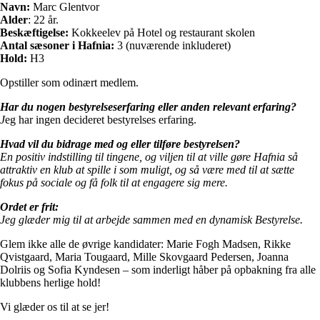
Navn:
Marc Glentvor
Alder
: 22 år.
Beskæftigelse:
Kokkeelev på Hotel og restaurant skolen
Antal sæsoner i Hafnia:
3 (nuværende inkluderet)
Hold:
H3
Opstiller som odinært medlem.
Har du nogen bestyrelseserfaring eller anden relevant erfaring?
J
eg har ingen decideret bestyrelses erfaring.
Hvad vil du bidrage med og eller tilføre bestyrelsen?
En positiv indstilling til tingene, og viljen til at ville gøre Hafnia så
attraktiv en klub at spille i som muligt, og så være med til at sætte
fokus på sociale og få folk til at engagere sig mere.
Ordet er frit:
Jeg glæder mig til at arbejde sammen med en dynamisk Bestyrelse.
Glem ikke alle de øvrige kandidater: Marie Fogh Madsen, Rikke
Qvistgaard, Maria Tougaard, Mille Skovgaard Pedersen, Joanna
Dolriis og Sofia Kyndesen – som inderligt håber på opbakning fra alle
klubbens herlige hold!
Vi glæder os til at se jer!