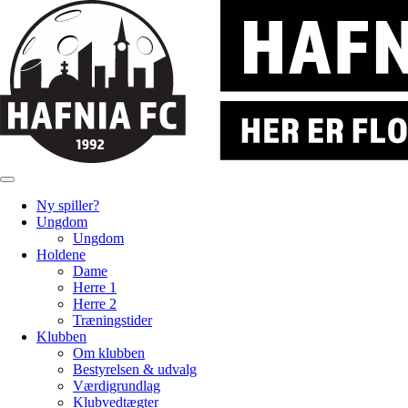
Ny spiller?
Ungdom
Ungdom
Holdene
Dame
Herre 1
Herre 2
Træningstider
Klubben
Om klubben
Bestyrelsen & udvalg
Værdigrundlag
Klubvedtægter