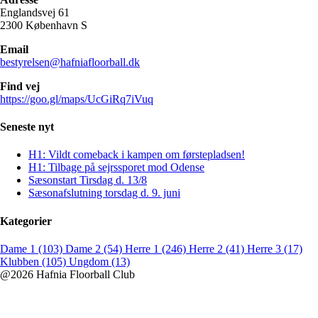
Englandsvej 61
2300 København S
Email
bestyrelsen@hafniafloorball.dk
Find vej
https://goo.gl/maps/UcGiRq7iVuq
Seneste nyt
H1: Vildt comeback i kampen om førstepladsen!
H1: Tilbage på sejrssporet mod Odense
Sæsonstart Tirsdag d. 13/8
Sæsonafslutning torsdag d. 9. juni
Kategorier
Dame 1 (103)
Dame 2 (54)
Herre 1 (246)
Herre 2 (41)
Herre 3 (17)
Klubben (105)
Ungdom (13)
@2026 Hafnia Floorball Club