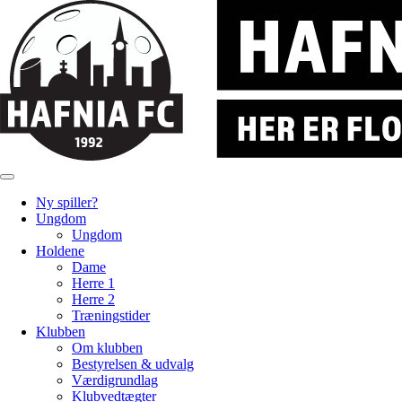
Ny spiller?
Ungdom
Ungdom
Holdene
Dame
Herre 1
Herre 2
Træningstider
Klubben
Om klubben
Bestyrelsen & udvalg
Værdigrundlag
Klubvedtægter