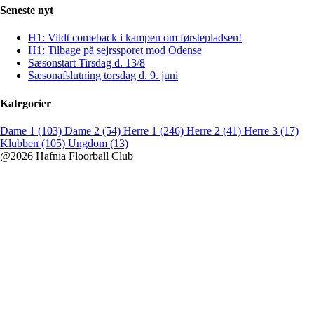
Seneste nyt
H1: Vildt comeback i kampen om førstepladsen!
H1: Tilbage på sejrssporet mod Odense
Sæsonstart Tirsdag d. 13/8
Sæsonafslutning torsdag d. 9. juni
Kategorier
Dame 1 (103)
Dame 2 (54)
Herre 1 (246)
Herre 2 (41)
Herre 3 (17)
Klubben (105)
Ungdom (13)
@2026 Hafnia Floorball Club