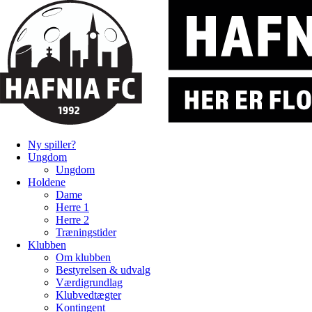
Ny spiller?
Ungdom
Ungdom
Holdene
Dame
Herre 1
Herre 2
Træningstider
Klubben
Om klubben
Bestyrelsen & udvalg
Værdigrundlag
Klubvedtægter
Kontingent