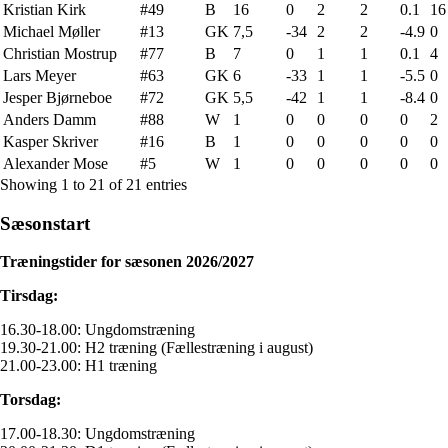
Kristian Kirk
#49
B
16
0
2
2
0.1
16
Michael Møller
#13
GK
7,5
-34
2
2
-4.9
0
Christian Mostrup
#77
B
7
0
1
1
0.1
4
Lars Meyer
#63
GK
6
-33
1
1
-5.5
0
Jesper Bjørneboe
#72
GK
5,5
-42
1
1
-8.4
0
Anders Damm
#88
W
1
0
0
0
0
2
Kasper Skriver
#16
B
1
0
0
0
0
0
Alexander Mose
#5
W
1
0
0
0
0
0
Showing 1 to 21 of 21 entries
Sæsonstart
Træningstider for sæsonen 2026/2027
Tirsdag:
16.30-18.00: Ungdomstræning
19.30-21.00: H2 træning (Fællestræning i august)
21.00-23.00: H1 træning
Torsdag:
17.00-18.30: Ungdomstræning