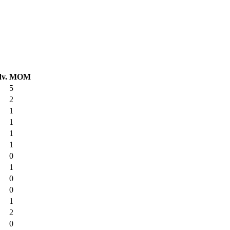
v.
MOM
5
2
1
1
1
1
0
1
0
0
1
2
0