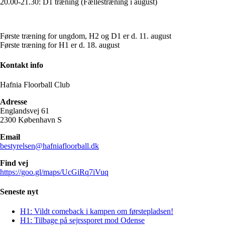
20.00-21.30: D1 træning (Fællestræning i august)
Første træning for ungdom, H2 og D1 er d. 11. august
Første træning for H1 er d. 18. august
Kontakt info
Hafnia Floorball Club
Adresse
Englandsvej 61
2300 København S
Email
bestyrelsen@hafniafloorball.dk
Find vej
https://goo.gl/maps/UcGiRq7iVuq
Seneste nyt
H1: Vildt comeback i kampen om førstepladsen!
H1: Tilbage på sejrssporet mod Odense