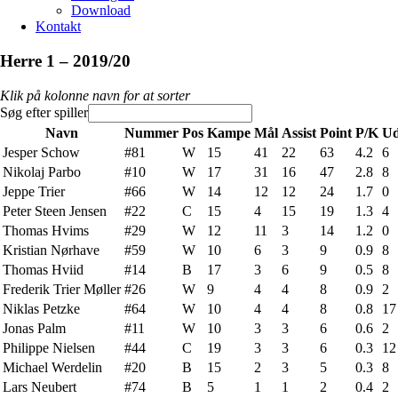
Download
Kontakt
Herre 1 – 2019/20
Klik på kolonne navn for at sorter
Søg efter spiller
Navn
Nummer
Pos
Kampe
Mål
Assist
Point
P/K
Ud
Jesper Schow
#81
W
15
41
22
63
4.2
6
Nikolaj Parbo
#10
W
17
31
16
47
2.8
8
Jeppe Trier
#66
W
14
12
12
24
1.7
0
Peter Steen Jensen
#22
C
15
4
15
19
1.3
4
Thomas Hvims
#29
W
12
11
3
14
1.2
0
Kristian Nørhave
#59
W
10
6
3
9
0.9
8
Thomas Hviid
#14
B
17
3
6
9
0.5
8
Frederik Trier Møller
#26
W
9
4
4
8
0.9
2
Niklas Petzke
#64
W
10
4
4
8
0.8
17
Jonas Palm
#11
W
10
3
3
6
0.6
2
Philippe Nielsen
#44
C
19
3
3
6
0.3
12
Michael Werdelin
#20
B
15
2
3
5
0.3
8
Lars Neubert
#74
B
5
1
1
2
0.4
2