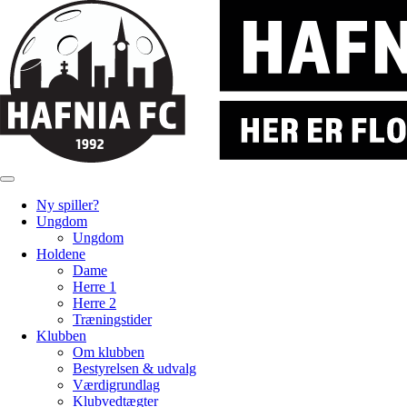
Ny spiller?
Ungdom
Ungdom
Holdene
Dame
Herre 1
Herre 2
Træningstider
Klubben
Om klubben
Bestyrelsen & udvalg
Værdigrundlag
Klubvedtægter