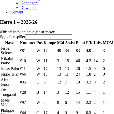
Kontingent
Download
Kontakt
Herre 1 – 2025/26
Klik på kolonne navn for at sorter
Søg efter spiller
Navn
Nummer
Pos
Kampe
Mål
Assist
Point
P/K
Udv.
MOM
Jesper
#81
W
17
49
34
83
4.9
2
3
Schow
Nikolaj
#10
W
11
31
15
46
4.2
14
2
Parbo
Jonas Palm
#11
W
17
13
13
26
1.5
0
0
Jeppe Trier
#66
W
13
13
11
24
1.8
2
0
Alex
#35
C
6
12
7
19
3.2
0
2
Jensen
Ole
#28
B
14
3
12
15
1.1
4
1
Tougaard
Mads
#97
W
6
8
6
14
2.3
2
1
Voldum
Philippe
#44
C
17
4
5
9
0.5
4
1