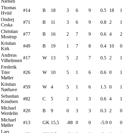
Nielsen
Thomas
#14
B
18
3
6
9
0.5
18
1
Hviid
Ondrej
#71
B
11
3
6
9
0.8
2
1
Ceska
Christian
#77
B
16
2
7
9
0.6
4
2
Mostrup
Kristian
#49
B
19
1
7
8
0.4
10
0
Kirk
Andreas
#17
W
13
5
2
7
0.5
2
1
Vilhelmsen
Frederik
Trier
#26
W
10
5
1
6
0.6
0
1
Møller
Kristian
#59
W
4
5
1
6
1.5
0
1
Nørhave
Sebastian
#82
C
5
2
1
3
0.6
4
1
Knudsen
Michael
#20
B
9
0
3
3
0.3
2
0
Werdelin
Michael
#13
GK
15,5
-88
0
0
-5.9
0
0
Møller
Lars