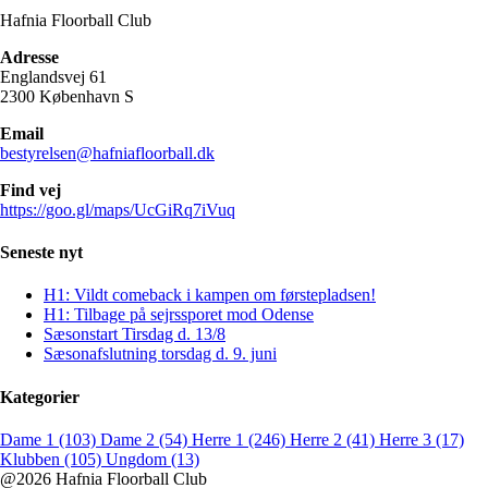
Hafnia Floorball Club
Adresse
Englandsvej 61
2300 København S
Email
bestyrelsen@hafniafloorball.dk
Find vej
https://goo.gl/maps/UcGiRq7iVuq
Seneste nyt
H1: Vildt comeback i kampen om førstepladsen!
H1: Tilbage på sejrssporet mod Odense
Sæsonstart Tirsdag d. 13/8
Sæsonafslutning torsdag d. 9. juni
Kategorier
Dame 1 (103)
Dame 2 (54)
Herre 1 (246)
Herre 2 (41)
Herre 3 (17)
Klubben (105)
Ungdom (13)
@2026 Hafnia Floorball Club