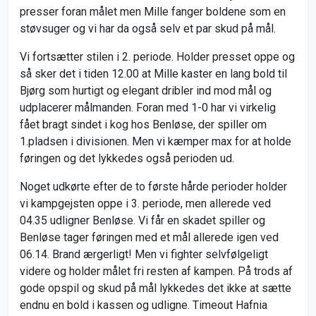
presser foran målet men Mille fanger boldene som en
støvsuger og vi har da også selv et par skud på mål.
Vi fortsætter stilen i 2. periode. Holder presset oppe og
så sker det i tiden 12.00 at Mille kaster en lang bold til
Bjørg som hurtigt og elegant dribler ind mod mål og
udplacerer målmanden. Foran med 1-0 har vi virkelig
fået bragt sindet i kog hos Benløse, der spiller om
1.pladsen i divisionen. Men vi kæmper max for at holde
føringen og det lykkedes også perioden ud.
Noget udkørte efter de to første hårde perioder holder
vi kampgejsten oppe i 3. periode, men allerede ved
04.35 udligner Benløse. Vi får en skadet spiller og
Benløse tager føringen med et mål allerede igen ved
06.14. Brand ærgerligt! Men vi fighter selvfølgeligt
videre og holder målet fri resten af kampen. På trods af
gode opspil og skud på mål lykkedes det ikke at sætte
endnu en bold i kassen og udligne. Timeout Hafnia