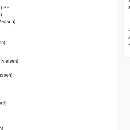
w) PP
)
Madsen)
en)
 Nielsen)
assen)
ard)
n)