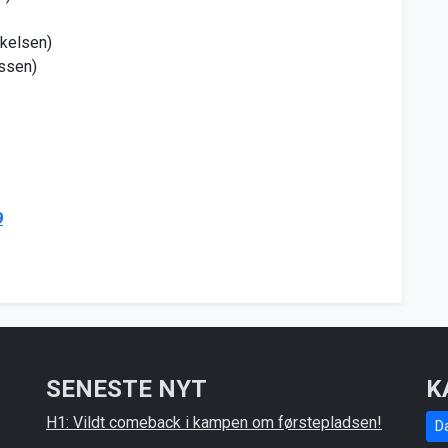
rkelsen)
assen)
9
SENESTE NYT
K
H1: Vildt comeback i kampen om førstepladsen!
D