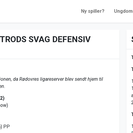
Ny spiller?
Ungdom
 TRODS SVAG DEFENSIV
sionen, da Rødovres ligareserver blev sendt hjem til
en.
-2)
how)
n) PP