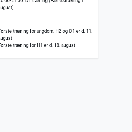
20.00-21.30: D1 træning (Fællestræning i
august)
Første træning for ungdom, H2 og D1 er d. 11.
august
Første træning for H1 er d. 18. august