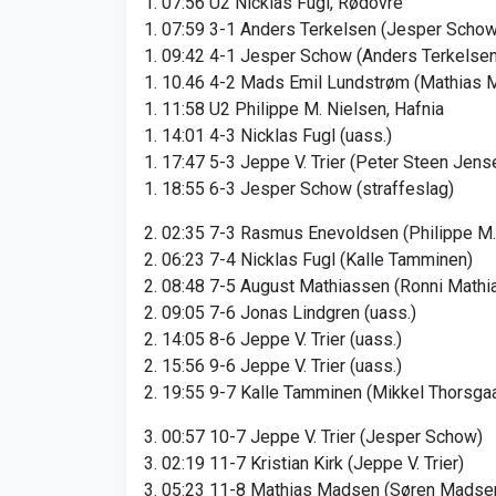
1. 07:56 U2 Nicklas Fugl, Rødovre
1. 07:59 3-1 Anders Terkelsen (Jesper Scho
1. 09:42 4-1 Jesper Schow (Anders Terkelsen
1. 10.46 4-2 Mads Emil Lundstrøm (Mathias 
1. 11:58 U2 Philippe M. Nielsen, Hafnia
1. 14:01 4-3 Nicklas Fugl (uass.)
1. 17:47 5-3 Jeppe V. Trier (Peter Steen Jens
1. 18:55 6-3 Jesper Schow (straffeslag)
2. 02:35 7-3 Rasmus Enevoldsen (Philippe M.
2. 06:23 7-4 Nicklas Fugl (Kalle Tamminen)
2. 08:48 7-5 August Mathiassen (Ronni Mathi
2. 09:05 7-6 Jonas Lindgren (uass.)
2. 14:05 8-6 Jeppe V. Trier (uass.)
2. 15:56 9-6 Jeppe V. Trier (uass.)
2. 19:55 9-7 Kalle Tamminen (Mikkel Thorsga
3. 00:57 10-7 Jeppe V. Trier (Jesper Schow)
3. 02:19 11-7 Kristian Kirk (Jeppe V. Trier)
3. 05:23 11-8 Mathias Madsen (Søren Madse