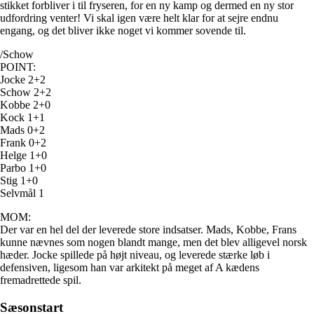
stikket forbliver i til fryseren, for en ny kamp og dermed en ny stor
udfordring venter! Vi skal igen være helt klar for at sejre endnu
engang, og det bliver ikke noget vi kommer sovende til.
/Schow
POINT:
Jocke 2+2
Schow 2+2
Kobbe 2+0
Kock 1+1
Mads 0+2
Frank 0+2
Helge 1+0
Parbo 1+0
Stig 1+0
Selvmål 1
MOM:
Der var en hel del der leverede store indsatser. Mads, Kobbe, Frans
kunne nævnes som nogen blandt mange, men det blev alligevel norsk
hæder. Jocke spillede på højt niveau, og leverede stærke løb i
defensiven, ligesom han var arkitekt på meget af A kædens
fremadrettede spil.
Sæsonstart