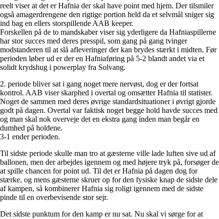
reelt viser at det er Hafnia der skal have point med hjem. Der tilsmiler
også amagerdrengene den rigtige portion held da et selvmål sniger sig
ind bag en ellers storspillende AAB keeper.
Forskellen på de to mandskaber viser sig yderligere da Hafniaspillerne
har stor succes med deres presspil, som gang på gang tvinger
modstanderen til at slå afleveringer der kan brydes stærkt i midten. Før
perioden løber ud er der en Hafniaføring på 5-2 blandt andet via et
solidt krydshug i powerplay fra Solvang.
2. periode bliver sat i gang noget mere nervøst, dog er der fortsat
kontrol. AAB viser skarphed i overtal og omsætter Hafnia til statister.
Noget de sammen med deres øvrige standardsituationer i øvrigt gjorde
godt på dagen. Overtal var faktisk noget begge hold havde succes med
og man skal nok overveje det en ekstra gang inden man begår en
dumhed på holdene.
3-1 ender perioden.
Til sidste periode skulle man tro at gæsterne ville lade luften sive ud af
ballonen, men der arbejdes igennem og med højere tryk på, forsøger de
at spille chancen for point ud. Til det er Hafnia på dagen dog for
stærke, og mens gæsterne skruer op for den fysiske knap de sidste dele
af kampen, så kombinerer Hafnia sig roligt igennem med de sidste
pinde til en overbevisende stor sejr.
Det sidste punktum for den kamp er nu sat. Nu skal vi sørge for at