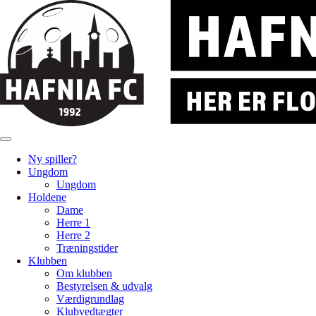
Ny spiller?
Ungdom
Ungdom
Holdene
Dame
Herre 1
Herre 2
Træningstider
Klubben
Om klubben
Bestyrelsen & udvalg
Værdigrundlag
Klubvedtægter