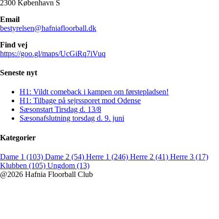
2300 København S
Email
bestyrelsen@hafniafloorball.dk
Find vej
https://goo.gl/maps/UcGiRq7iVuq
Seneste nyt
H1: Vildt comeback i kampen om førstepladsen!
H1: Tilbage på sejrssporet mod Odense
Sæsonstart Tirsdag d. 13/8
Sæsonafslutning torsdag d. 9. juni
Kategorier
Dame 1 (103)
Dame 2 (54)
Herre 1 (246)
Herre 2 (41)
Herre 3 (17)
Klubben (105)
Ungdom (13)
@2026 Hafnia Floorball Club