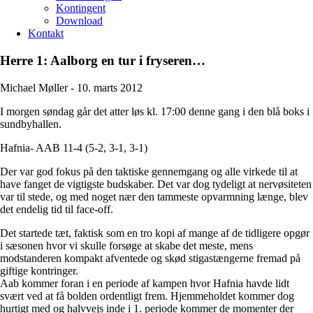
Kontingent
Download
Kontakt
Herre 1: Aalborg en tur i fryseren…
Michael Møller -
10. marts 2012
I morgen søndag går det atter løs kl. 17:00 denne gang i den blå boks i
sundbyhallen.
Hafnia- AAB 11-4 (5-2, 3-1, 3-1)
Der var god fokus på den taktiske gennemgang og alle virkede til at
have fanget de vigtigste budskaber. Det var dog tydeligt at nervøsiteten
var til stede, og med noget nær den tammeste opvarmning længe, blev
det endelig tid til face-off.
Det startede tæt, faktisk som en tro kopi af mange af de tidligere opgør
i sæsonen hvor vi skulle forsøge at skabe det meste, mens
modstanderen kompakt afventede og skød stigastængerne fremad på
giftige kontringer.
Aab kommer foran i en periode af kampen hvor Hafnia havde lidt
svært ved at få bolden ordentligt frem. Hjemmeholdet kommer dog
hurtigt med og halvvejs inde i 1. periode kommer de momenter der