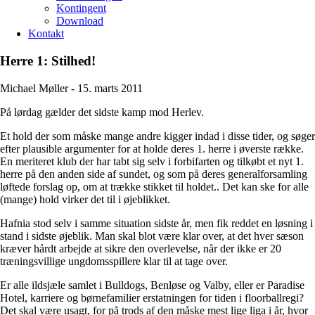
Kontingent
Download
Kontakt
Herre 1: Stilhed!
Michael Møller -
15. marts 2011
På lørdag gælder det sidste kamp mod Herlev.
Et hold der som måske mange andre kigger indad i disse tider, og søger
efter plausible argumenter for at holde deres 1. herre i øverste række.
En meriteret klub der har tabt sig selv i forbifarten og tilkøbt et nyt 1.
herre på den anden side af sundet, og som på deres generalforsamling
løftede forslag op, om at trække stikket til holdet.. Det kan ske for alle
(mange) hold virker det til i øjeblikket.
Hafnia stod selv i samme situation sidste år, men fik reddet en løsning i
stand i sidste øjeblik. Man skal blot være klar over, at det hver sæson
kræver hårdt arbejde at sikre den overlevelse, når der ikke er 20
træningsvillige ungdomsspillere klar til at tage over.
Er alle ildsjæle samlet i Bulldogs, Benløse og Valby, eller er Paradise
Hotel, karriere og børnefamilier erstatningen for tiden i floorballregi?
Det skal være usagt, for på trods af den måske mest lige liga i år, hvor