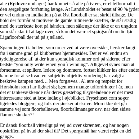
alle (Rødovre undtaget) har kunnet slå alle på tværs, er elitefloorball i
den sørgeligste forfatning længe. At Landsholdet er besat af 90 % jyder
er vel endnu en indikation på at Øst floorball er sat skridt tilbage. De
hold der formår at motivere de gamle rutinerede kræfter, de står stadig
med de stærkeste kort på hånden, men sålænge der ikke er en ungdom
som står klar til at tage over, så kan det være et spørgsmål om tid før
Ligafloorball dør ud på sjælland.
Spændingen i tabellen, som nu er ved at være overstået, hersker langt
fra i samme grad på klubbernes hjemmesider. Det er vel endnu en
tydeliggørelse af, at der kun sporadisk kommer ord på siderne efter
bedste “you only write when you´r winning”. Alligevel synes man at
fornemme, at spillere, ledere og dommere, fortsat klikker løs efter endte
kampe for at se hvad en subjektiv objektiv vurdering har valgt at
beskrive kampen med… Men forgæves.. Al ære og respekt for
Hørsholm som har fightet sig igennem mange udfordringer i år, men
det er tankevækkende når deres gæstebog tilsyneladende er det mest
interessante sted at læse indlæg i øjeblikket. Frysehuset.com søger
ligeledes bloggere, og folk der ønsker at skrive. Mon ikke det går
samme vej som floorballnews, floorballmanager osv, når den sidste
flamme slukker?!
Er dansk floorball vitterligt på vej ud over skrænten, og har nogen
opskriften på hvad der skal til? Det spørgsmål har været rejst en del
gange..