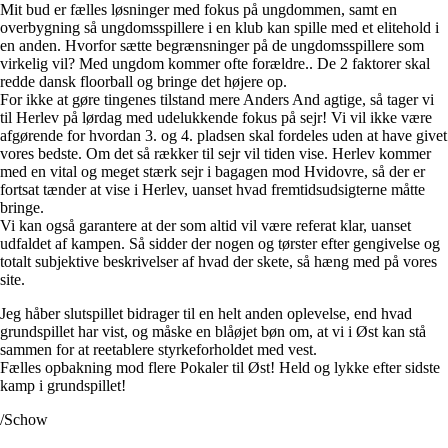
Mit bud er fælles løsninger med fokus på ungdommen, samt en
overbygning så ungdomsspillere i en klub kan spille med et elitehold i
en anden. Hvorfor sætte begrænsninger på de ungdomsspillere som
virkelig vil? Med ungdom kommer ofte forældre.. De 2 faktorer skal
redde dansk floorball og bringe det højere op.
For ikke at gøre tingenes tilstand mere Anders And agtige, så tager vi
til Herlev på lørdag med udelukkende fokus på sejr! Vi vil ikke være
afgørende for hvordan 3. og 4. pladsen skal fordeles uden at have givet
vores bedste. Om det så rækker til sejr vil tiden vise. Herlev kommer
med en vital og meget stærk sejr i bagagen mod Hvidovre, så der er
fortsat tænder at vise i Herlev, uanset hvad fremtidsudsigterne måtte
bringe.
Vi kan også garantere at der som altid vil være referat klar, uanset
udfaldet af kampen. Så sidder der nogen og tørster efter gengivelse og
totalt subjektive beskrivelser af hvad der skete, så hæng med på vores
site.
Jeg håber slutspillet bidrager til en helt anden oplevelse, end hvad
grundspillet har vist, og måske en blåøjet bøn om, at vi i Øst kan stå
sammen for at reetablere styrkeforholdet med vest.
Fælles opbakning mod flere Pokaler til Øst! Held og lykke efter sidste
kamp i grundspillet!
/Schow