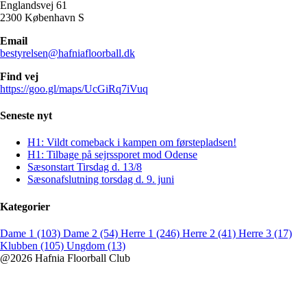
Englandsvej 61
2300 København S
Email
bestyrelsen@hafniafloorball.dk
Find vej
https://goo.gl/maps/UcGiRq7iVuq
Seneste nyt
H1: Vildt comeback i kampen om førstepladsen!
H1: Tilbage på sejrssporet mod Odense
Sæsonstart Tirsdag d. 13/8
Sæsonafslutning torsdag d. 9. juni
Kategorier
Dame 1 (103)
Dame 2 (54)
Herre 1 (246)
Herre 2 (41)
Herre 3 (17)
Klubben (105)
Ungdom (13)
@2026 Hafnia Floorball Club