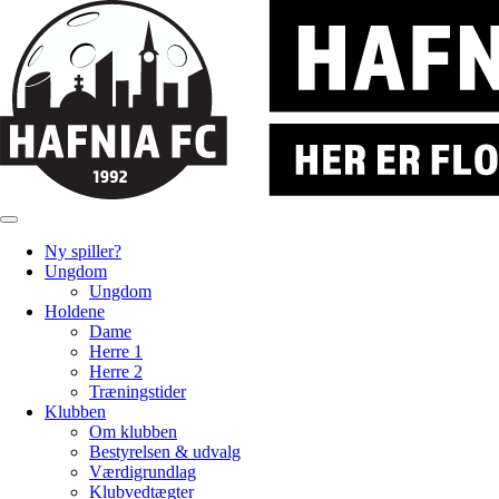
Ny spiller?
Ungdom
Ungdom
Holdene
Dame
Herre 1
Herre 2
Træningstider
Klubben
Om klubben
Bestyrelsen & udvalg
Værdigrundlag
Klubvedtægter