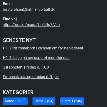
Email
bestyrelsen@hafniafloorball.dk
Find vej
https://goo.gl/maps/UcGiRq7iVuq
SENESTE NYT
H1: Vildt comeback i kampen om førstepladsen!
H1: Tilbage på sejrssporet mod Odense
Sæsonstart Tirsdag d. 13/8
Sæsonafslutning torsdag d. 9. juni
KATEGORIER
Dame 1 (103)
Dame 2 (54)
Herre 1 (246)